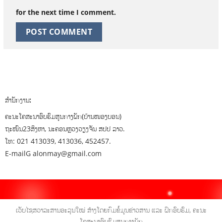
for the next time I comment.
ສຳນັກງານ:
ຄະນະໂຄສະນາອົບຮົມສູນກາງພັກ(ບ້ານໜອງບອນ)
ຖະໜົນ23ສິງຫາ, ນະຄອນຫຼວງວຽງຈັນ ສປປ ລາວ.
ໂທ: 021 413039, 413036, 452457.
E-mailG alonmay@gmail.com
ເວັບໄຊສວາລະສານອະລຸນໃໝ່ ສ້າງໂດຍກົມຂໍ້ມູນຂ່າວສານ ແລະ ຝຶກອົບຮົມ, ຄະນະ
ໂຄສະນາອົບຮົມສູນກາງພັກ