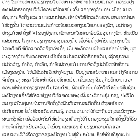
ທາງ ໃນການປະຕິບັດວຽກງານໃນຕໍ່ໜ້າ ເຊິ່ງສະຫາຍໄດ້ເນັ້ນໜັກວ່າ: ຕ້ອງປັບປຸງ
ຄະນະພັກຮາກຖານໃຫ້ມີຄວາມໜັກແໜ້ນເຂັ້ມແຂງທາງດ້ານການເມືອງ-ແນວ
ຄິດ, ການຈັດຕັ້ງ ແລະ ແບບແຜນນໍາພາ, ເອົາໃຈໃສ່ຍົກລະດັບຄວາມສາມາດນໍາພາ
ໃຫ້ສູງຂຶ້ນ ໂດຍສະເພາະແມ່ນກໍາແໜ້ນແນວທາງນະໂຍບາຍຂອງພັກ, ມະຕິກອງ
ປະຊຸມໃຫຍ່ ຄັ້ງທີ VI ຂອງອົງຄະນະພັກຄະນະໂຄສະນາອົບຮົມສູນກາງພັກ, ຫັນເປັນ
ແຜນການ, ໂຄງການວຽກງານຈຸດສຸມຂອງຕົນ ເພື່ອຈັດຕັ້ງປະຕິບັດວຽກງານໃນ
ໄລຍະໃໝ່ໃຫ້ຕິດແທດຕົວຈິງກວ່າເກົ່າ, ເພີ່ມທະວີຄວາມເປັນແບບຢ່າງນໍາໜ້າ, ບຸກ
ທະລຸທາງດ້ານຈິນຕະນາການ ເປັນຕົ້ນແມ່ນແນວຄິດຮັກສາເດີມ, ເຊີດຊູຄວາມ
ປະດິດສ້າງ, ກ້າຄິດ, ກ້າເຮັດ, ກ້າຮັບຜິດຊອບໃນການຈັດຕັ້ງປະຕິບັດໜ້າທີ່ການ
ເມືອງຂອງຕົນ ໃຫ້ມີຜົນສຳເລັດຢ່າງຈົບງາມ, ປັບປຸງພາລະບົດບາດ ແລະ ກົງຈັກການ
ຈັດຕັ້ງຂອງ ທຊລ ໃຫ້ກະທັດຮັດ, ໜັກແໜ້ນ, ເຂັ້ມແຂງ ສົມຄູ່ກັບບົດບາດ ແລະ
ຄວາມສໍາຄັນຂອງວຽກງານໃນໄລຍະໃໝ່, ພ້ອມກັນນັ້ນກໍເອົາໃຈໃສ່ບັນຈຸສັບຊ້ອນ
ພະນັກງານເຂົ້າໃສ່ຕໍາແໜ່ງງານໃຫ້ແທດເໝາະ; ເພີ່ມທະວີການຄຸ້ມຄອງ, ປະຕິບັດ
ລະບຽບວິໄນຢູ່ພາຍໃນການຈັດຕັ້ງຕິດພັນກັບການສະກັດກັ້ນ ຕີຖອຍບັນດາ
ປະກົດການຫຍໍ້ທໍ້; ຍົກລະດັບຄວາມຮູ້, ຄວາມສາມາດໃຫ້ແກ່ຖັນແຖວພະນັກງານ-
ສະມາຊິກພັກ ເພື່ອຮັບປະກັນໃຫ້ໜ້າວຽກທີ່ວາງໄວ້ໃນກອງປະຊຸມໃຫຍ່ຄັ້ງນີ້ໄດ້ຮັບ
ການຈັດຕັ້ງຢ່າງເປັນລະບົບ, ຕໍ່ເນື່ອງ, ແຂງແຮງ; ຫັນປ່ຽນຄວາມຄິດ ແລະ
ແບບແຜນວິທີເຮັດວຽກຂອງພະນັກງານ ໄປສູ່ທັນສະໄໝ. ສິ່ງສໍາຄັນທີ່ສຸດແມ່ນ