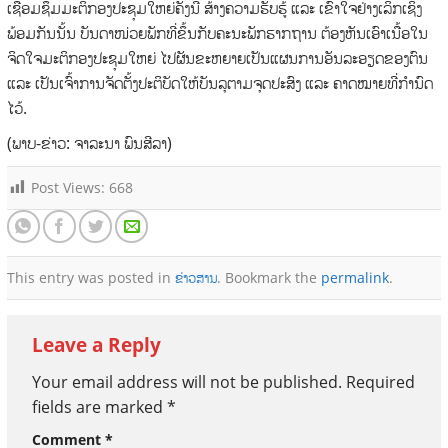
ເຊື່ອມຊຶມມະຕິກອງປະຊຸມໃຫຍ່ຄັ້ງນີ້ ສ້າງຄວາມຮັບຮູ້ ແລະ ເຂົ້າໃຈຢ່າງເລິກເຊິ່ງ
ພ້ອມກັນນັ້ນ ບັນດາໜ່ວຍພັກທີ່ຂຶ້ນກັບຄະນະພັກຮາກຖານ ຕ້ອງຫັນເອົາເນື້ອໃນ
ຈິດໃຈມະຕິກອງປະຊຸມໃຫຍ່ ໄປຜັນຂະຫຍາຍເປັນແຜນການອັນລະອຽດຂອງຕົນ
ແລະ ເປັນເຈົ້າການຈັດຕັ້ງປະຕິບັດໃຫ້ບັນລຸຕາມຈຸດປະສົງ ແລະ ຄາດໝາຍທີ່ກໍານົດ
ໄວ້.
(ພາບ-ຂ່າວ: ຈາລະນາ ພົນສີລາ)
Post Views:
668
This entry was posted in
ຂ່າວສານ
. Bookmark the
permalink
.
Leave a Reply
Your email address will not be published.
Required
fields are marked
*
Comment
*