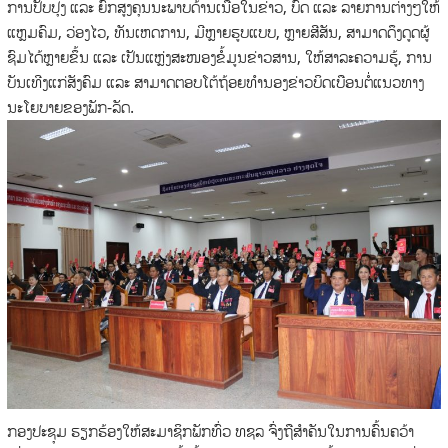
ການປັບ​ປຸງ ແລະ ຍົກສູງຄຸນນະພາບດ້ານເນື້ອໃນ​ຂ່າວ, ບົດ ແລະ ລາຍການ​ຕ່າງໆ​ໃຫ້
ແຫຼມ​ຄົມ, ວ່ອງ​ໄວ, ທັນເຫດການ, ມີຫຼາຍຮູບແບບ, ຫຼາຍສີສັນ, ສາມາດດຶງດູດຜູ້​
ຊົມໄດ້ຫຼາຍຂຶ້ນ ແລະ ເປັນແຫຼ່ງສະໜອງຂໍ້ມູນຂ່າວສານ, ໃຫ້ສາລະຄວາມຮູ້, ການ
ບັນເທີງແກ່ສັງຄົມ ແລະ ສາມາດຕອບໂຕ້ຖ້ອຍທໍານອງຂ່າວບິດເບືອນຕໍ່ແນວທາງ
ນະໂຍບາຍຂອງພັກ-ລັດ.
ກອງປະຊຸມ ຮຽກຮ້ອງໃຫ້ສະມາຊິກພັກທົ່ວ ທຊລ ຈົ່ງຖືສໍາຄັນໃນການຄົ້ນຄວ້າ