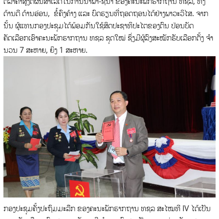
ຕີລາຄາສູງຕໍ່ຜົນສໍາເລັດໃນການນໍາພາ-ຊີ້ນໍາ ຂອງຄະນະພັກຮາກຖານ ທຊລ, ທັງ
ດ້ານດີ​ ດ້ານອ່ອນ, ຂໍ້ຄົງຄ້າງ ແລະ ບົດຮຽນທີ່ຖອດຖອນໄດ້ຢ່າງພາວະວິໄສ. ຈາກ
ນັ້ນ ຜູ້ແທນກອງປະຊຸມໄດ້ພ້ອມກັນໃຊ້ສິດປະຊາທິປະໄຕຂອງຕົນ ປ່ອນບັດ
ຄັດເລືອກເອົາຄະນະພັກຮາກຖານ ທຊລ ຊຸດໃໝ່ ຊຶ່ງມີຜູ້ລົງສະໝັກຮັບເລືອກຕັ້ງ ຈໍາ
ນວນ 7 ສະຫາຍ, ຍິງ 1 ສະຫາຍ.
ກອງປະຊຸມຄັ້ງປະຖົມມະລືກ ຂອງຄະນະພັກຮາກຖານ ທຊລ ສະໄໝທີ IV ໄດ້ເປັນ