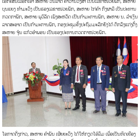
ເອກະສັນເລືອກເອົາ ສະຫາຍ ວັນລາຕີ ຄຳວານວົງສາ ເປັນເລຂາໜ່ວຍພັກ, ສະຫາຍ
ບຸນແຍງ ທໍາມະວົງ ເປັນຮອງເລຂາໜ່ວຍພັກ, ສະຫາຍ ໄກ່ຄໍາ ກົງຜາລີ ເປັນປະທານ
ກວດກາພັກ, ສະຫາຍ ພູວິລັດ ເພັງສະຫວັດ ເປັນກໍາມະການພັກ, ສະຫາຍ ນ. ລຳເງິນ
ລາດສະອາດ ເປັນກໍາມະການພັກ, ກອງປະຊຸມຄັ້ງປະຖົມມະລືກຍັງໄດ້ ຕົກລົງແຕ່ງຕັ້ງ
ສະຫາຍ ຈູ້ນ ແກ້ວອຳພອນ ເປັນຮອງປະທານກວດກາໜ່ວຍພັກ.
ໂອກາດດັ່ງກ່າວ, ສະຫາຍ ຄໍາພັນ ເຜີຍຍະວົງ ໄດ້ໃຫ້ກຽດໂອ້ລົມ ເພື່ອເປັນທິດເຍືອງ