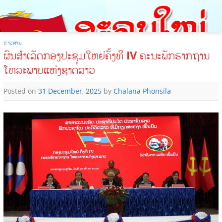
Skip
to
content
ຂ່າວສານ
ຜົນສຳເລັດກອງປະຊຸມໃຫຍ່ຄັ້ງທີ IV ຄະນະພັກຮາກຖານ
ໂທລະພາບແຫ່ງຊາດລາວ
Posted on
31 December, 2025
by
Chalana Phonsila