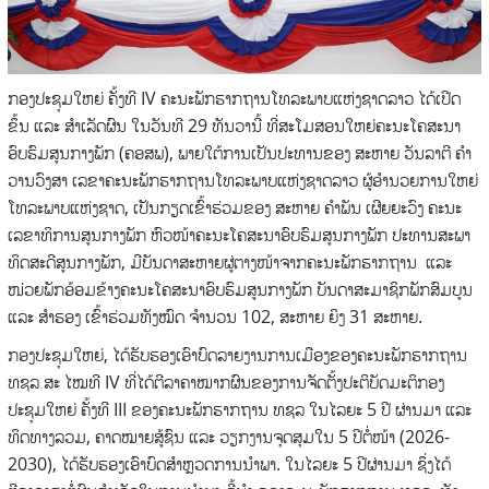
ກອງປະຊຸມໃຫຍ່ ຄັ້ງທີ IV ຄະນະພັກຮາກຖານໂທລະພາບແຫ່ງຊາດລາວ ໄດ້ເປີດ
ຂຶ້ນ ແລະ ສໍາເລັດຜົນ ໃນວັນທີ 29 ທັນວານີ້ ທີ່ສະໂມສອນໃຫຍ່ຄະນະໂຄສະນາ
ອົບຮົມສູນກາງພັກ (ຄອສພ), ພາຍໃຕ້ການເປັນປະທານຂອງ ສະຫາຍ ວັນລາຕີ ຄໍາ
ວານວົງສາ ເລຂາຄະນະພັກຮາກຖານໂທລະພາບແຫ່ງຊາດລາວ ຜູ້ອໍານວຍການໃຫຍ່
ໂທລະພາບແຫ່ງຊາດ, ເປັນກຽດເຂົ້າຮ່ວມຂອງ ສະຫາຍ ຄໍາພັນ ເຜີຍຍະວົງ ຄະນະ
ເລຂາທິການສູນກາງພັກ ຫົວໜ້າຄະນະໂຄສະນາອົບຮົມສູນກາງພັກ ປະທານສະພາ
ທິດສະດີສູນກາງພັກ, ມີບັນດາສະຫາຍຜູ່ຕາງໜ້າຈາກຄະນະພັກຮາກຖານ ແລະ
ໜ່ວຍພັກອ້ອມຂ້າງຄະນະໂຄສະນາອົບຮົມສູນກາງພັກ ບັນດາສະມາຊິກພັກສົມບູນ
ແລະ ສໍາຮອງ ເຂົ້າຮ່ວມທັງໝົດ ຈໍານວນ 102, ສະຫາຍ ຍິງ 31 ສະຫາຍ.
ກອງປະຊຸມໃຫຍ່, ໄດ້ຮັບຮອງເອົາບົດລາຍງານການເມືອງຂອງຄະນະພັກຮາກຖານ
ທຊລ ສະ ໄໝທີ IV ທີ່ໄດ້ຕີລາຄາໝາກຜົນຂອງການຈັດຕັ້ງປະຕິບັດມະຕິກອງ
ປະຊຸມໃຫຍ່ ຄັ້ງທີ III ຂອງຄະນະພັກຮາກຖານ ທຊລ ໃນໄລຍະ 5 ປີ ຜ່ານມາ ແລະ
ທິດທາງລວມ, ຄາດໝາຍສູ້ຊົນ ແລະ ວຽກງານຈຸດສຸມໃນ 5 ປີຕໍ່ໜ້າ (2026-
2030), ໄດ້ຮັບຮອງເອົາບົດສໍາຫຼວດການນໍາພາ. ໃນໄລຍະ 5 ປີຜ່ານມາ ຊຶ່ງໄດ້