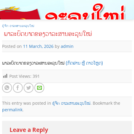
Skip
to
content
ຮູ້ຈັກ ວາລະສານອະລຸນໃໝ່
ພາລະບົດບາດຂອງວາລະສານອະລຸນໃໝ່
Posted on
11 March, 2026
by
admin
ພາລະບົດບາດຂອງວາລະສານອະລຸນໃໝ່
(ກົດອ່ານ ຫຼື ດາວໂຫຼດ)
Post Views:
391
This entry was posted in
ຮູ້ຈັກ ວາລະສານອະລຸນໃໝ່
. Bookmark the
permalink
.
Leave a Reply