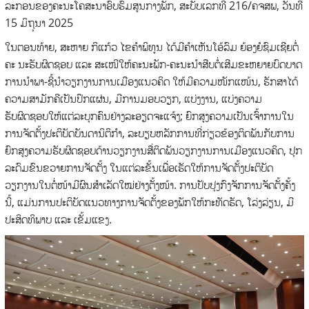
ລະກອນຂອງຄະນະໂຄສະນາອົບຮົມສູນກາງພັກ, ສະບັບເລກທີ 216/ຄຈສພ, ວັນທີ
15 ມິຖຸນາ 2025
ໃນຕອນທ້າຍ, ສະຫາຍ ກິແກ້ວ ໄຂຄຳພິທູນ ໄດ້ມີຄຳເຫັນໂອ້ລົມ ຍ້ອງຍໍຊົມເຊີຍຕໍ່
ຄະ ນະຮັບຜິດຊອບ ແລະ ສະເໜີໃຫ້ຄະນະພັກ-ຄະນະນໍາສືບຕໍ່ເສີມຂະຫຍາຍບົດບາດ
ການນໍາພາ-ຊີ້ນໍາວຽກງານການເມືອງແນວຄິດ ໃຫ້ມີຄວາມໜັກແໜ້ນ, ຮັກສາໄດ້
ຄວາມສາມັກຄີເປັນປຶກແຜ່ນ, ມີການມອບວຽກ, ແບ່ງງານ, ແບ່ງຄວາມ
ຮັບຜິດຊອບໃຫ້ແຕ່ລະບຸກຄົນຢ່າງລະອຽດຈະແຈ້ງ; ຍົກສູງຄວາມເປັນເຈົ້າການໃນ
ການຈັດຕັ້ງປະຕິບັດບັນດານິຕິກໍາ, ລະບຽບຫລັກການທີ່ກ່ຽວຂ້ອງຕິດພັນກັບການ
ຍົກສູງຄວາມຮັບຜິດຊອບດ້ານວຽກງານສື່ຕິດພັນວຽກງານການເມືອງແນວຄິດ, ປຸກ
ລະດົມຂົນຂວາຍການຈັດຕັ້ງ ໃນແຕ່ລະຂັ້ນເພື່ອເຮັດໃຫ້ການຈັດຕັ້ງປະຕິບັດ
ວຽກງານໃນຕໍ່ໜ້າມີຜົນສໍາເລັດໃໝ່ຢ່າງຕັ້ງໜ້າ. ການປັບປຸງກົງຈັກການຈັດຕັ້ງຄັ້ງ
ນີ້, ແມ່ນການປະຕິບັດແນວທາງການຈັດຕັ້ງຂອງພັກໃຫ້ກະທັດຮັດ, ໂລ່ງລ່ຽນ, ມີ
ປະສິດທິພາບ ແລະ ເຂັ້ມແຂງ.