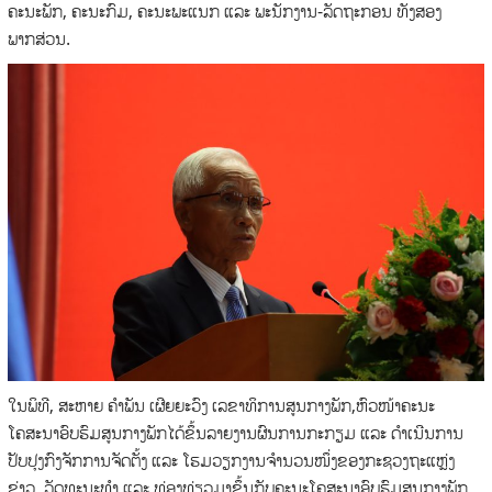
ຄະນະພັກ, ຄະນະກົມ, ຄະນະພະແນກ ແລະ ພະນັກງານ-ລັດຖະກອນ ທັງສອງ
ພາກສ່ວນ.
ໃນພິທີ, ສະຫາຍ ຄຳພັນ ເຜີຍຍະວົງ ເລຂາທິການສູນກາງພັກ,ຫົວໜ້າຄະນະ
ໂຄສະນາອົບຮົມສູນກາງພັກໄດ້ຂຶ້ນລາຍງານຜົນການກະກຽມ ແລະ ດຳເນີນການ
ປັບປຸງກົງຈັກການຈັດຕັ້ງ ແລະ ໂຮມວຽກງານຈຳນວນໜຶ່ງຂອງກະຊວງຖະແຫຼ່ງ
ຂ່າວ, ວັດທະນະທຳ ແລະ ທ່ອງທ່ຽວມາຂຶ້ນກັບຄະນະໂຄສະນາອົບຮົມສູນກາງພັກ