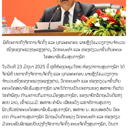
ພິທີປະກາດກົງຈັກການຈັດຕັ້ງ ແລະ ບຸກລະຄະກອນ ພາຍຫຼັງໂຮມວຽກງານຈຳນວນ
ໜຶ່ງຂອງກະຊວງຖະແຫຼ່ງຂ່າວ,
ວັດທະນະທຳ ແລະ ທ່ອງທ່ຽວມາຂຶ້ນກັບຄະນະ
ໂຄສະນາອົບຮົມສູນກາງພັກ
ໃນວັນທີ 23 ມິຖຸນາ 2025 ນີ້ ຢູ່ທີ່ຫ້ອງປະຊຸມໃຫຍ່ ຫ້ອງວ່າການສູນກາງພັກ ໄດ້
ຈັດພິທີ ປະກາດກົງຈັກການຈັດຕັ້ງ ແລະ
ບຸກລະຄະກອນ ພາຍຫຼັງໂຮມວຽກງານ
ຈຳນວນໜຶ່ງຂອງກະຊວງຖະແຫຼ່ງຂ່າວ, ວັດທະນະທຳ ແລະ ທ່ອງທ່ຽວມາຂຶ້ນກັບ
ຄະນະໂຄສະນາອົບຮົມສູນກາງພັກ ພາຍໃຕ້ການເປັນປະທານຂອງ ສະຫາຍ ກິແກ້ວ
ໄຂຄຳພິທູນ ກຳມະການກົມການເມືອງສູນກາງພັກ, ຮອງນາຍົກລັດຖະມົນຕີແຫ່ງ
ສປປ ລາວ, ເຂົ້າຮ່ວມມີ: ສະຫາຍ ຄຳພັນ ເຜີຍຍະວົງ ເລຂາທິການສູນກາງ
ພັກ,ຫົວໜ້າຄະນະໂຄສະນາອົບຮົມສູນກາງພັກ, ສະຫາຍ ນ. ສວນສະຫວັນ ວິຍະ
ເກດ ກຳມະການສູນກາງພັກ ລັດຖະມົນຕີກະຊວງ ວັດທະນະທຳ ແລະ ທ່ອງທ່ຽວ
ມີ:ຄະນະຮັບຜິດຊອບປັບປຸງກົງຈັກການຈັດຕັ້ງ ຄະນະຈັດຕັ້ງສູນກາງພັກ, ບັນດາ