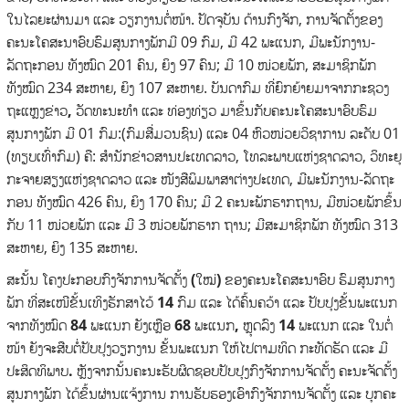
ໃນໄລຍະຜ່ານມາ ແລະ ວຽກງານຕໍ່ໜ້າ. ປັດຈຸບັນ ດ້ານກົງຈັກ,
ການຈັດຕັ້ງຂອງ
ຄະນະໂຄສະນາອົບຮົມສູນກາງພັກ
ມີ 09 ກົມ, ມີ 42 ພະແນກ, ມີພະນັກງານ-
ລັດຖະກອນ ທັງໝົດ 201 ຄົນ, ຍິງ 97 ຄົນ; ມີ 10 ໜ່ວຍພັກ, ສະມາຊິກພັກ
ທັງໝົດ 234 ສະຫາຍ, ຍິງ 107 ສະຫາຍ. ບັນດາກົມ ທີ່ຍົກຍ້າຍມາຈາກ
ກະຊວງ
ຖະແຫຼງຂ່າວ
,
ວັດທະນະທຳ ແລະ ທ່ອງທ່ຽວ ມາຂຶ້ນກັບຄະນະໂຄສະນາອົບຮົມ
ສູນກາງພັກ
ມີ 01 ກົມ:(ກົມສື່ມວນຊົນ) ແລະ 04 ຫົວໜ່ວຍວິຊາການ ລະດັບ 01
(ທຽບເທົ່າກົມ) ຄື: ສຳນັກຂ່າວສານປະເທດລາວ, ໂທລະພາບແຫ່ງຊາດລາວ, ວິທະຍຸ
ກະຈາຍສຽງແຫ່ງຊາດລາວ ແລະ ໜັງສືພິມພາສາຕ່າງປະເທດ, ມີພະນັກງານ-ລັດຖະ
ກອນ ທັງໝົດ 426 ຄົນ, ຍິງ 170 ຄົນ; ມີ 2 ຄະນະພັກຮາກຖານ, ມີໜ່ວຍພັກຂຶ້ນ
ກັບ 11 ໜ່ວຍພັກ ແລະ ມີ 3 ໜ່ວຍພັກຮາກ ຖານ; ມີສະມາຊິກພັກ ທັງໝົດ 313
ສະຫາຍ, ຍິງ 135 ສະຫາຍ.
ສະນັ້ນ ໂຄງປະກອບກົງຈັກການຈັດຕັ້ງ (ໃໝ່) ຂອງຄະນະໂຄສະນາອົບ ຮົມສູນກາງ
ພັກ ທີ່ສະເໜີຂັ້ນເທິງຮັກສາໄວ້ 14
ກົມ ແລະ ໄດ້ຄົ້ນຄວ້າ ແລະ ປັບປຸງຂັ້ນພະແນກ
ຈາກທັງໝົດ 84
ພະແນກ ຍັງເຫຼືອ 68
ພະແນກ,
ຫຼຸດລົງ 14
ພະແນກ ແລະ ໃນຕໍ່
ໜ້າ ຍັງຈະສືບຕໍ່ປັບປຸງວຽກງານ ຂັ້ນພະແນກ ໃຫ້ໄປຕາມທິດ ກະທັດຮັດ ແລະ ມີ
ປະສິດທິພາບ.
ຫຼັງຈາກນັ້ນຄະນະຮັບຜິດຊອບປັບປຸງກົງຈັກການຈັດຕັ້ງ ຄະນະຈັດຕັ້ງ
ສູນກາງພັກ ໄດ້ຂຶ້ນຜ່ານແຈ້ງການ ການຮັບຮອງເອົາກົງຈັກການຈັດຕັ້ງ ແລະ ບຸກຄະ