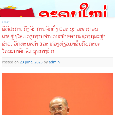
Skip
to
content
ຂ່າວສານ
ພິທີປະກາດກົງຈັກການຈັດຕັ້ງ ແລະ ບຸກລະຄະກອນ
ພາຍຫຼັງໂຮມວຽກງານຈຳນວນໜຶ່ງຂອງກະຊວງຖະແຫຼ່ງ
ຂ່າວ, ວັດທະນະທຳ ແລະ ທ່ອງທ່ຽວມາຂຶ້ນກັບຄະນະ
ໂຄສະນາອົບຮົມສູນກາງພັກ
Posted on
23 June, 2025
by
admin