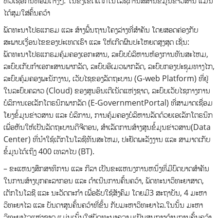
ຫົວເຊື້ອກິ່ນຫອມຕ່າງໆ. ໃນຂົງເຂດເຕັກໂນໂລຊີການສື່ສານຂໍ້ມູນຂ່າວສານ ແມ່ນ
ໄດ້ສຸມໃສ່ຄົ້ນຄວ້າ
ພັດທະນາໂປຣແກຣມ ແລະ ສ້າງພື້ນຖານໂຄງລ່າງທີ່ສໍາຄັນ ໂດຍສອດຄ່ອງກັບ
ສະພາບເງື່ອນໄຂຂອງປະເທດເຮົາ ແລະ ໃຫ້ເກີດຜົນປະໂຫຍດສູງສຸດ ເຊັ່ນ:
ພັດທະນາໂປຣແກຣມຄຸ້ມຄອງເອກະສານ, ລະບົບບໍລິຫານຫ້ອງການທັນສະໄຫມ,
ລະບົບເກັບກໍາເອກະສານພາກລັດ, ລະບົບອີເມວພາກລັດ, ລະບົບກອງປະຊຸມທາງໄກ,
ລະບົບຄຸ້ມຄອງພະນັກງານ, ເວັບໄຊຂອງລັດຖະບານ (G-web Platform) ທີ່ຢູ່
ໃນລະບົບຄລາວ (Cloud) ຂອງສູນອິນເຕີເນັດແຫ່ງຊາດ, ລະບົບເວັບໄຊກາງການ
ບໍລິການເອເລັກໂຕຣນິກພາກລັດ (E-GovernmentPortal) ທີ່ສາມາດເຊື່ອມ
ໂຍງຂໍ້ມູນຂ່າວສານ ແລະ ບໍລິການ, ການຄຸ້ມຄອງບໍລິຫານລັດດ້ວຍເອເລັກໂຕຣນິກ
ເພື່ອຫັນໃຫ້ເປັນລັດຖະບານດີຈີຕອນ, ສໍາເລັດການສ້າງສູນຂໍ້ມູນຂ່າວສານ(Data
Center) ທີ່ນໍາໃຊ້ເຕັກໂນໂລຊີທັນສະໄຫມ, ປະຢັດພະລັງງານ ແລະ ສາມາດເກັບ
ຂໍ້ມູນໄດ້ເຖິງ 400 ເທລາໄບ (BT).
– ຂະແຫນງສຶກສາທິການ ແລະ ກີລາ ເປັນຂະແຫນງການຫນຶ່ງທີ່ມີບົດບາດສໍາຄັນ
ໃນການສ້າງບຸກຄະລາກອນ ແລະ ດໍາເນີນການຄົ້ນຄວ້າ, ພັດທະນາວິທະຍາສາດ,
ເຕັກໂນໂລຊີ ແລະ ນະວັດຕະກໍາ ເພື່ອຮັບໃຊ້ສັງຄົມ ໂດຍມີ3 ສະຖາບັນ, 4 ມະຫາ
ວິທະຍາໄລ ແລະ ບັນດາສູນຄົ້ນຄວ້າທີ່ຂຶ້ນ ກັບມະຫາວິທະຍາໄລ.ໃນນັ້ນ ມະຫາ
ວິທະຍາໄລແຫ່ງຊາດ ແມ່ນເນັ້ນໃສ່ພັດທະນາຄວາມເປັນສູນກາງດ້ານການຄົ້ນຄວ້າ