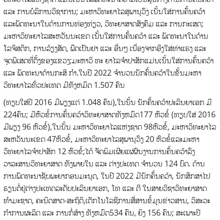
ແລະ ການບໍລິການວິຊາການ; ມະຫາວິທະຍາໄລສຸພານຸວົງ ເນັ້ນໃສ່ການຄົ້ນຄວ້າ
ແລະພັດທະນາໃນດ້ານການທ່ອງທ່ຽວ, ວິທະຍາສາດສັງຄົມ ແລະ ການກະເສດ;
ມະຫາວິທະຍາໄລສະຫວັນນະເຂດ ເນັ້ນໃສ່ການຄົ້ນຄວ້າ ແລະ ພັດທະນາໃນດ້ານ
ໂລຈິສຕິກ, ການລ້ຽງສັດ, ພືດເປັນຢາ ແລະ ອື່ນໆ ເນື່ອງຈາກອີງໃສ່ທ່າແຮງ ແລະ
ຈຸດພິເສດທີ່ຕັ້ງຂອງແຂວງ;ມະຫາວິ ທະ ຍາໄລຈໍາປາສັກແມ່ນເນັ້ນໃສ່ການຄົ້ນຄວ້າ
ແລະ ພັດທະນາດ້ານກະສິ ກໍາ.ໃນປີ 2022 ຈໍານວນນັກຄົ້ນຄວ້າໃນຂັ້ນມະຫາ
ວິທະຍາໄລທົ່ວປະເທດ ມີທັງຫມົດ 1.507 ຄົນ
(ທຽບໃສ່ປີ 2016 ມີພຽງແຕ່ 1.048 ຄົນ),ໃນນັ້ນ ນັກຄົ້ນຄວ້າປະລິນຍາເອກ ມີ
224ຄົນ; ມີຫົວຂໍ້ການຄົ້ນຄວ້າວິທະຍາສາດທັງຫມົດ177 ຫົວຂໍ້ (ທຽບໃສ່ 2016
ມີພຽງ 96 ຫົວຂໍ້),ໃນນັ້ນ ມະຫາວິທະຍາໄລແຫ່ງຊາດ 98ຫົວຂໍ້, ມະຫາວິທະຍາໄລ
ສະຫວັນນະເຂດ 47ຫົວຂໍ້, ມະຫາວິທະຍາໄລສຸພານຸວົງ 20 ຫົວຂໍ້ແລະມະຫາ
ວິທະຍາໄລຈໍາປາສັກ 12 ຫົວຂໍ້;ໄດ້ ຈັດພິມເຜີຍແຜ່ຜົນງານການຄົ້ນຄວ້າລົງ
ວາລະສານວິທະຍາສາດ ທັງພາຍໃນ ແລະ ຕ່າງປະເທດ ຈໍານວນ 124 ບົດ. ດ້ານ
ການພັດທະນາຊັບພະຍາກອນມະນຸດ, ໃນປີ 2022 ມີນັກຄົ້ນຄວ້າ, ນັກສຶກສາໄປ
ຮຽນຕໍ່ຢູ່ຕ່າງປະເທດລະດັບປະລິນຍາເອກ, ໂທ ແລະ ຕີ ໃນສາຍວິຊາວິທະຍາສາດ
ທໍາມະຊາດ, ຄະນິດສາດ-ສະຖິຕິ,ເຕັກໂນໂລຊີການສື່ສານຂໍ້ມູນຂ່າວສານ, ວິສະວະ
ກໍາການຜະລິດ ແລະ ການກໍ່ສ້າງ ທັງຫມົດ534 ຄົນ, ຍິງ 156 ຄົນ; ສະເພາະປີ