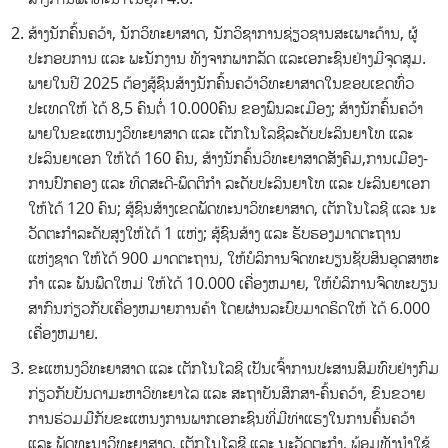
ສ້າງນັກຄົ້ນຄວ້າ, ນັກວິທະຍາສາດ, ນັກວິຊາການຊ່ຽວຊານສະເພາະດ້ານ, ຜູ້
ປະກອບການ ແລະ ພະນັກງານ ທັງຈາກພາກລັດ ແລະເອກະຊົນຢ່າງມີຈຸດສຸມ.
ພາຍໃນປີ 2025 ຕ້ອງສູ້ຊົນສ້າງນັກຄົ້ນຄວ້າວິທະຍາສາດໃນຂອບເຂດທົ່ວ
ປະເທດໃຫ້ ໄດ້ 8,5 ຄົນຕໍ່ 10.000ຄົນ ຂອງພົນລະເມືອງ; ສ້າງນັກຄົ້ນຄວ້າ
ພາຍໃນຂະແຫນງວິທະຍາສາດ ແລະ ເຕັກໂນໂລຊີລະດັບປະລິນຍາໂທ ແລະ
ປະລິນຍາເອກ ໃຫ້ໄດ້ 160 ຄົນ, ສ້າງນັກຄົ້ນວິທະຍາສາດສັງຄົມ,ການເມືອງ-
ການປົກຄອງ ແລະ ທິດສະດີ-ພຶດຕິກໍາ ລະດັບປະລິນຍາໂທ ແລະ ປະລິນຍາເອກ
ໃຫ້ໄດ້ 120 ຄົນ; ສູ້ຊົນສ້າງເຂດພັດທະນາວິທະຍາສາດ, ເຕັກໂນໂລຊີ ແລະ ນະ
ວັດຕະກໍາລະດັບສູງໃຫ້ໄດ້ 1 ແຫ່ງ; ສູ້ຊົນສ້າງ ແລະ ຮັບຮອງມາດຕະຖານ
ແຫ່ງຊາດ ໃຫ້ໄດ້ 900 ມາດຕະຖານ, ໃຫ້ບໍລິການຈົດທະບຽນຊັບສິນອຸດສາຫະ
ກໍາ ແລະ ພັນພືດໃຫມ່ ໃຫ້ໄດ້ 10.000 ເຄື່ອງຫມາຍ, ໃຫ້ບໍລິການຈົດທະບຽນ
ສາກົນກ່ຽວກັບເຄື່ອງຫມາຍການຄ້າ ໂດຍຜ່ານລະບົບມາດຣິດໃຫ້ ໄດ້ 6.000
ເຄື່ອງຫມາຍ.
ຂະແຫນງວິທະຍາສາດ ແລະ ເຕັກໂນໂລຊີ ເປັນເຈົ້າການປະສານສົມທົບຢ່າງກົມ
ກ່ຽວກັບບັນດາມະຫາວິທະຍາໄລ ແລະ ສະຖາບັນສຶກສາ-ຄົ້ນຄວ້າ, ຂົນຂວາຍ
ການຮ່ວມມືກັບຂະແຫນງການພາກເອກະຊົນທີ່ມີທ່າແຮງໃນການຄົ້ນຄວ້າ
ແລະ ພັດທະນາວິທະຍາສາດ, ເຕັກໂນໂລຊີ ແລະ ນະວັດຕະກໍາ, ພ້ອມທັງນໍາໃຊ້