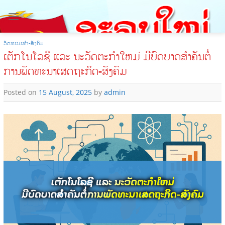
Skip
to
content
ວັດທະນະທຳ-ສັງຄົມ
ເຕັກໂນໂລຊີ ແລະ ນະວັດຕະກໍາໃຫມ່ ມີບົດບາດສໍາຄັນຕໍ່
ການພັດທະນາເສດຖະກິດ-ສັງຄົມ
Posted on
15 August, 2025
by
admin