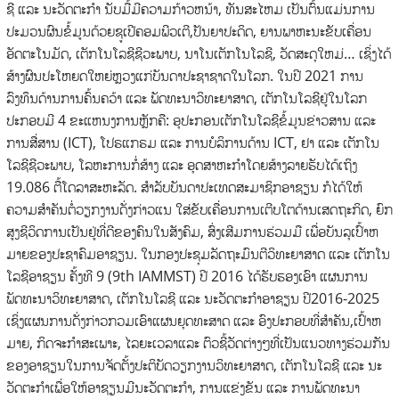
ຊີ ແລະ ນະວັດຕະກໍາ ນັບມື້ມີຄວາມກ້າວຫນ້າ, ທັນສະໄຫມ ເປັນຕົ້ນແມ່ນການ
ປະມວນຜົນຂໍ້ມູນດ້ວຍຊູເປີຄອມພີວເຕີ,ປັນຍາປະດິດ, ຍານພາຫະນະຂັບເຄື່ອນ
ອັດຕະໂນມັດ, ເຕັກໂນໂລຊີຊີວະພາບ, ນາໂນເຕັກໂນໂລຊີ, ວັດສະດຸໃຫມ່… ເຊິ່ງໄດ້
ສ້າງຜົນປະໂຫຍດໃຫຍ່ຫຼວງແກ່ບັນດາປະຊາຊາດໃນໂລກ. ໃນປີ 2021 ການ
ລົງທຶນດ້ານການຄົ້ນຄວ້າ ແລະ ພັດທະນາວິທະຍາສາດ, ເຕັກໂນໂລຊີຢູ່ໃນໂລກ
ປະກອບມີ 4 ຂະແຫນງການຫຼັກຄື: ອຸປະກອນເຕັກໂນໂລຊີຂໍ້ມູນຂ່າວສານ ແລະ
ການສື່ສານ (ICT), ໂປຣແກຣມ ແລະ ການບໍລິການດ້ານ ICT, ຢາ ແລະ ເຕັກໂນ
ໂລຊີຊີວະພາບ, ໂລຫະການກໍ່ສ້າງ ແລະ ອຸດສາຫະກໍາໂດຍສ້າງລາຍຮັບໄດ້ເຖິງ
19.086 ຕື້ໂດລາສະຫະລັດ. ສໍາລັບບັນດາປະເທດສະມາຊິກອາຊຽນ ກໍໄດ້ໃຫ້
ຄວາມສໍາຄັນຕໍ່ວຽກງານດັ່ງກ່າວແນ ໃສ່ຂັບເຄື່ອນການເຕີບໂຕດ້ານເສດຖະກິດ, ຍົກ
ສູງຊີວິດການເປັນຢູ່ທີ່ດີຂອງຄົນໃນສັງຄົມ, ສົ່ງເສີມການຮ່ວມມື ເພື່ອບັນລຸເປົ້າຫ
ມາຍຂອງປະຊາຄົມອາຊຽນ. ໃນກອງປະຊຸມລັດຖະມົນຕີວິທະຍາສາດ ແລະ ເຕັກໂນ
ໂລຊີອາຊຽນ ຄັ້ງທີ 9 (9th IAMMST) ປີ 2016 ໄດ້ຮັບຮອງເອົາ ແຜນການ
ພັດທະນາວິທະຍາສາດ, ເຕັກໂນໂລຊີ ແລະ ນະວັດຕະກໍາອາຊຽນ ປີ2016-2025
ເຊິ່ງແຜນການດັ່ງກ່າວກວມເອົາແຜນຍຸດທະສາດ ແລະ ອົງປະກອບທີ່ສໍາຄັນ,ເປົ້າຫ
ມາຍ, ກິດຈະກໍາສະເພາະ, ໄລຍະເວລາແລະ ຕົວຊີ້ວັດຕ່າງໆທີ່ເປັນແນວທາງຮ່ວມກັນ
ຂອງອາຊຽນໃນການຈັດຕັ້ງປະຕິບັດວຽກງານວິທະຍາສາດ, ເຕັກໂນໂລຊີ ແລະ ນະ
ວັດຕະກໍາເພື່ອໃຫ້ອາຊຽນມີນະວັດຕະກໍາ, ການແຂ່ງຂັນ ແລະ ການພັດທະນາ