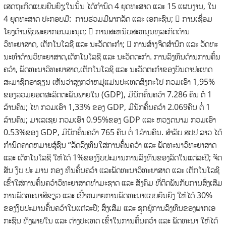
ເສດຖະກິດແບບຍືນຍົງ;ໃນນັ້ນ ໄດ້ກໍານົດ 4 ຍຸດທະສາດ ແລະ 15 ແຜນງານ, ໃນ
4 ຍຸດທະສາດ ປະກອບມີ: ການຮ່ວມມືພາກລັດ ແລະ ເອກະຊົນ;  ການເຊື່ອມ
ໂຍງດ້ານຊັບພະຍາກອນມະນຸດ;  ການສະຫນັບສະຫນູນທຸລະກິດດ້ານ
ວິທະຍາສາດ, ເຕັກໂນໂລຊີ ແລະ ນະວັດຕະກໍາ;  ການສ້າງຈິດສໍານຶກ ແລະ ວັດທະ
ນະທໍາດ້ານວິທະຍາສາດ,ເຕັກໂນໂລຊີ ແລະ ນະວັດຕະກໍາ. ການລົງທຶນດ້ານການຄົ້ນ
ຄວ້າ, ພັດທະນາວິທະຍາສາດ,ເຕັກໂນໂລຊີ ແລະ ນະວັດຕະກໍາຂອງບັນດາປະເທດ
ສະມາຊິກອາຊຽນ ເຫັນວ່າສູງກວ່າຫມູ່ແມ່ນປະເທດສິງກະໂປ ກວມເອົາ 1,95%
ຂອງລວມຍອດຜະລິດຕະພັນພາຍໃນ (GDP), ມີນັກຄົ້ນຄວ້າ 7.286 ຄົນ ຕໍ່ 1
ລ້ານຄົນ; ໄທ ກວມເອົາ 1,33% ຂອງ GDP, ມີນັກຄົ້ນຄວ້າ 2.069ຄົນ ຕໍ່ 1
ລ້ານຄົນ; ມາເລເຊຍ ກວມເອົາ 0.95%ຂອງ GDP ແລະ ຫວຽດນາມ ກວມເອົາ
0.53%ຂອງ GDP, ມີນັກຄົ້ນຄວ້າ 765 ຄົນ ຕໍ່ 1ລ້ານຄົນ. ສໍາລັບ ສປປ ລາວ ໄດ້
ກໍານົດຄາດຫມາຍສູ້ຊົນ “ລັດລົງທຶນໃສ່ການຄົ້ນຄວ້າ ແລະ ພັດທະນາວິທະຍາສາດ
ແລະ ເຕັກໂນໂລຊີ ໃຫ້ໄດ້ 1%ຂອງງົບປະມານການລົງທຶນຂອງລັດໃນແຕ່ລະປີ; ຈັດ
ສັນ ງົບ ປະ ມານ ກອງ ທຶນຄົ້ນຄວ້າ ແລະພັດທະນາວິທະຍາສາດ ແລະ ເຕັກໂນໂລຊີ
ເຂົ້າໃສ່ການຄົ້ນຄວ້າວິທະຍາສາດທໍາມະຊາດ ແລະ ສັງຄົມ ທີ່ຕິດພັນກັບການສົ່ງເສີມ
ການພັດທະນາສີຂຽວ ແລະ ເປົ້າຫມາຍການພັດທະນາແບບຍືນຍົງ ໃຫ້ໄດ້ 30%
ຂອງງົບປະມານຄົ້ນຄວ້າໃນແຕ່ລະປີ; ສົ່ງເສີມ ແລະ ຊຸກຍູ້ການລົງທຶນຂອງພາກເອ
ກະຊົນ ທັງພາຍໃນ ແລະ ຕ່າງປະເທດ ເຂົ້າໃນການຄົ້ນຄວ້າ ແລະ ພັດທະນາ ໃຫ້ໄດ້