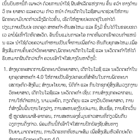
ເນັ້ນບັນຫານີ້ກໍ ເພາະວ່າ ດ້ວຍການນໍາໃຊ້ ຜົນສໍາເລັດແຫ່ງການ ຄົ້ນ ຄວ້າ ທາງດ້ານ
ວິ ທະ ຍາສາດ ແລະຄວາມ ກ້າວ ຫນ້າ ດ້ານເຕັກໂນໂລຊີສາມາດຊ່ວຍໃຫ້ການ
ພັດທະນາມີບາດກ້າວເລັ່ງລັດໄວຂຶ້ນ, ເຮັດໃຫ້ຫຼາຍປະເທດຢູ່ໃນທ່າໄດ້
ປຽບ,ກາຍເປັນປະ ເທດອຸດ ສາຫະກໍາ-ທັນສະໄຫມ ແລະ ຮັ່ງມີ ຂຶ້ນໄດ້ໃນຂອບເຂດ
ເວ ລາບໍ່ພໍເທົ່າໃດທົດສະວັດ. ອັນນັ້ນແມ່ນກາລະໂອ ກາດທີ່ພວກເຮົາຄວນກໍາແຫນ້
ນ ແລະ ນໍາໃຊ້ດ້ວຍຄວາມກ້າຫານເປັນເຈົ້າການເພື່ອກ້າວ ທັນກັບຍຸກສະໄຫມ.ເພື່ອ
ສົ່ງເສີມການຄົ້ນຄວ້າວິທະຍາສາດ,ພັດທະນາເຕັກໂນໂລຊີ ແລະ ນະວັດຕະກໍາໃຫ້ໄດ້
ຮັບຫມາກຜົນດີກວ່າເກົ່າ ຄວນເອົາໃຈໃສ່ບາງບັນຫາດັ່ງນີ້:
ສ້າງຍຸດທະສາດການພັດທະນາວິທະຍາສາດ, ເຕັກໂນໂລຊີ ແລະ ນະວັດຕະກໍາໃນ
ຍຸກອຸດສາຫະກໍາ 4.0 ໃຫ້ກາຍເປັນອົງປະກອບທີ່ສໍາຄັນໃນການພັດທະນາ
ເສດຖະກິດ-ສັງຄົມ; ສ້າງນະໂຍບາຍ, ນິຕິກໍາ ແລະ ກົນໄກຊຸກຍູ້ສົ່ງເສີມວຽກງານ
ວິທະຍາສາດ, ເຕັກໂນໂລຊີແລະ ນະວັດຕະກໍາ ເຊັ່ນ: ການສ້າງບຸກຄະລາກອນ,
ການໃຫ້ຕໍາແຫນ່ງ, ນາມມະຍົດ, ກຽດຕິຄຸນ ແລະ ລາງວັນວິທະຍາສາດ, ການ
ກໍ່ສ້າງພື້ນພື້ນຖານໂຄງລ່າງ, ການສະຫນອງງົບປະມານ, ສິນເຊື່ອ, ການຍົກເວັ້ນ
ຫຼື ຫຼຸດຜ່ອນພາສີ-ອາກອນ, ການສະຫນອງຂໍ້ມູນຂ່າວສານທີ່ກ່ຽວພັນກັບ
ວຽກງານດັ່ງກ່າວ. ພ້ອມກັນນີ້ກໍເອົາໃຈໃສ່ການປົກປ້ອງຊັບສິນທາງ
ປັນຍາ,ມາດຕະຖານ, ການວັດແທກທີ່ເຫມາະສົມ ເພື່ອສົ່ງເສີມຫົວຄິດປະດິດ
ສ້າງການພັດທະນາໃນຍຸກ 4.0.