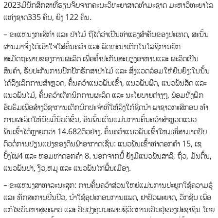
2023ມີນັກສຶກສາທີ່ຮຽນຈົບຈາກຄະນະວິທະຍາສາດທໍາມະຊາດ ມະຫາວິທະຍາໄລ
ແຫ່ງຊາດ335 ຄົນ, ຍິງ 122 ຄົນ.
– ຂະແຫນງກະສິກໍາ ແລະ ປ່າໄມ້ ຖືໄດ້ວ່າເປັນທ່າແຮງສໍາຄັນຂອງປະເທດ, ສະນັ້ນ
ຜ່ານມາຈຶ່ງໄດ້ເອົາໃຈໃສ່ຄົ້ນຄວ້າ ແລະ ພັດທະນາເຕັກໂນໂລຊີການຍົກ
ສະມັດຖະພາບຂອງການຜະລິດ ເພື່ອຄໍ້າປະກັນສະບຽງອາຫານແລະ ຜະລິດເປັນ
ສິນຄ້າ, ຮັບປະກັນການປົກປັກຮັກສາປ່າໄມ້ ແລະ ສິ່ງແວດລ້ອມໃຫ້ຍືນຍົງ;ໃນນັ້ນ
ໄດ້ລົງເລິກການສໍາຫຼວດ, ຄົ້ນຄວ້າແນວພັນເຂົ້າ, ແນວພັນພືດ, ແນວພັນສັດ ແລະ
ແນວພັນໄມ້, ຄົ້ນຄວ້າເຕັກນິກການຜະລິດ ແລະ ນະໂຍບາຍຕ່າງໆ, ພ້ອມທັງຝຶກ
ອົບຮົມເພື່ອສ້າງວິຊາການເຕັກນິກປະຈໍາທີ່ໃຫ້ລົງໃກ້ຊິດນໍາ ພາຊາວກະສິກອນ ທໍາ
ການຜະລິດໃຫ້ນັບມື້ນັບດີຂຶ້ນ, ອັນພົ້ນເດັ່ນແມ່ນການຄົ້ນຄວ້າສໍາຫຼວດແນວ
ພັນເຂົ້າໄດ້ຫຼາຍກວ່າ 14.682ຕົວຢ່າງ, ຄົ້ນຄວ້າແນວພັນເຂົ້າໃຫມ່ທີ່ສາມາດປັບ
ຕົວຕໍ່ການປ່ຽນແປງຂອງດິນຟ້າອາກາດເຊັ່ນ: ແນວພັນເຂົ້າທ່າດອກຄໍາ 15, ເຊ
ບັ້ງໄຟ4 ແລະ ຫອມທ່າດອກຄໍາ 8. ນອກຈາກນີ້ ຍັງມີແນວພັນສາລີ, ຖົ່ວ, ມັນຕົ້ນ,
ແນວພັນປາ, ງົວ,ຫມູ ແລະ ແນວພັນໄກ່ພື້ນເມືອງ.
– ຂະແຫນງສາທາລະນະສຸກ: ການຄົ້ນຄວ້າສ່ວນໃຫຍ່ແມ່ນການປະຍຸກໃຊ້ຄວາມຮູ້
ແລະ ທັກສະການປິ່ນປົວ, ນໍາໃຊ້ອຸປະກອນການແພດ, ຢາປົວພະຍາດ, ວັກຊິນ ເພື່ອ
ແກ້ໄຂບັນຫາສຸຂະພາບ ແລະ ປັບປຸງຄຸນນະພາບຊີວິດການເປັນຢູ່ຂອງປະຊາຊົນ ໂດຍ