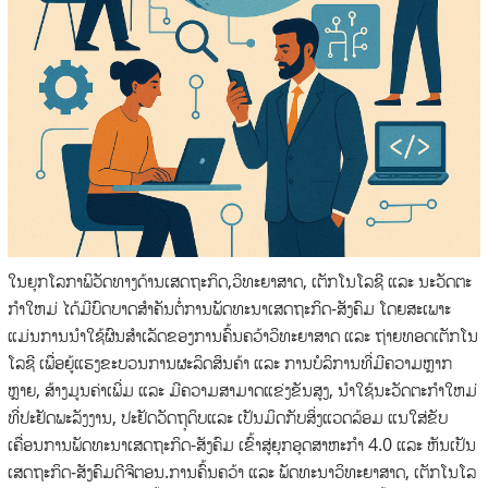
ໃນຍຸກໂລກາພິວັດທາງດ້ານເສດຖະກິດ,ວິທະຍາສາດ, ເຕັກໂນໂລຊີ ແລະ ນະວັດຕະ
ກໍາໃຫມ່ ໄດ້ມີບົດບາດສໍາຄັນຕໍ່ການພັດທະນາເສດຖະກິດ-ສັງຄົມ ໂດຍສະເພາະ
ແມ່ນການນໍາໃຊ້ຜົນສໍາເລັດຂອງການຄົ້ນຄວ້າວິທະຍາສາດ ແລະ ຖ່າຍທອດເຕັກໂນ
ໂລຊີ ເພື່ອຍູ້ແຮງຂະບວນການຜະລິດສິນຄ້າ ແລະ ການບໍລິການທີ່ມີຄວາມຫຼາກ
ຫຼາຍ, ສ້າງມູນຄ່າເພີ່ມ ແລະ ມີຄວາມສາມາດແຂ່ງຂັນສູງ, ນໍາໃຊ້ນະວັດຕະກໍາໃຫມ່
ທີ່ປະຢັດພະລັງງານ, ປະຢັດວັດຖຸດິບແລະ ເປັນມິດກັບສິ່ງແວດລ້ອມ ແນໃສ່ຂັບ
ເຄື່ອນການພັດທະນາເສດຖະກິດ-ສັງຄົມ ເຂົ້າສູ່ຍຸກອຸດສາຫະກໍາ 4.0 ແລະ ຫັນເປັນ
ເສດຖະກິດ-ສັງຄົມດີຈີຕອນ.ການຄົ້ນຄວ້າ ແລະ ພັດທະນາວິທະຍາສາດ, ເຕັກໂນໂລ