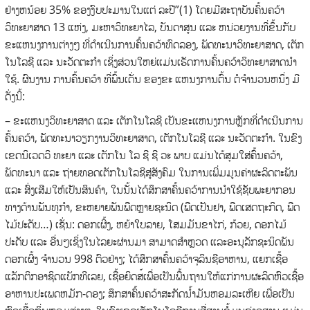
ຢ່າງຫນ້ອຍ 35% ຂອງງົບປະມານໃນແຕ່ ລະປີ”(1) ໂດຍມີສະຖາບັນຄົ້ນຄວ້າ
ວິທະຍາສາດ 13 ແຫ່ງ, ມະຫາວິທະຍາໄລ, ບັນດາສູນ ແລະ ຫນ່ວຍງານທີ່ຂຶ້ນກັບ
ຂະແຫນງການຕ່າງໆ ທີ່ດໍາເນີນການຄົ້ນຄວ້າທົດລອງ, ພັດທະນາວິທະຍາສາດ, ເຕັກ
ໂນໂລຊີ ແລະ ນະວັດຕະກໍາ ເຊິ່ງສ່ວນໃຫຍ່ແມ່ນເຮັດການຄົ້ນຄວ້າວິທະຍາສາດນໍາ
ໃຊ້. ຜົນງານ ການຄົ້ນຄວ້າ ທີ່ພົ້ນເດັ່ນ ຂອງຂະ ແຫນງການຕົ້ນ ຕໍຈໍານວນຫນຶ່ງ ມີ
ດັ່ງນີ້:
– ຂະແຫນງວິທະຍາສາດ ແລະ ເຕັກໂນໂລຊີ ເປັນຂະແຫນງການຫຼັກທີ່ດໍາເນີນການ
ຄົ້ນຄວ້າ, ພັດທະນາວຽກງານວິທະຍາສາດ, ເຕັກໂນໂລຊີ ແລະ ນະວັດຕະກໍາ. ໃນຂົງ
ເຂດນິເວດວິ ທະຍາ ແລະ ເຕັກໂນ ໂລ ຊີ ຊີ ວະ ພາບ ແມ່ນໄດ້ສຸມໃສ່ຄົ້ນຄວ້າ,
ພັດທະນາ ແລະ ຖ່າຍທອດເຕັກໂນໂລຊີສູ່ສັງຄົມ ໃນການເພີ່ມມູນຄ່າຜະລິດຕະພັນ
ແລະ ສົ່ງເສີມໃຫ້ເປັນສິນຄ້າ, ໃນນັ້ນໄດ້ສຶກສາຄົ້ນຄວ້າການນໍາໃຊ້ຊັບພະຍາກອນ
ທາງດ້ານພັນທຸກໍາ, ຂະຫຍາຍພັນພືດຫຼາຍຊະນິດ (ພືດເປັນຢາ, ພືດເສດຖະກິດ, ພືດ
ໄມ້ປະດັບ…) ເຊັ່ນ: ດອກເຜິ້ງ, ຫຍ້າໃບລາຍ, ໂສມມັນຂາໄກ່, ກ້ວຍ, ດອກໄມ້
ປະດັບ ແລະ ອື່ນໆເຊິ່ງໃນໄລຍະຜ່ານມາ ສາມາດສໍາຫຼວດ ແລະອະນຸລັກຊະນິດພັນ
ດອກເຜິ້ງ ຈໍານວນ 998 ຕົວຢ່າງ; ໄດ້ສຶກສາຄົ້ນຄວ້າຈຸລິນຊີອາຫານ, ແຍກເຊື້ອ
ແລັກຕິກອາຊິດແບັກທີເລຍ, ເຊື້ອຍິດສ໌ເພື່ອເປັນພື້ນຖານໃຫ້ແກ່ການຜະລິດຫົວເຊື້ອ
ອາຫານປະເພດຫມັກ-ດອງ; ສຶກສາຄົ້ນຄວ້າສະກັດນໍ້າມັນຫອມລະເຫີຍ ເພື່ອເປັນ