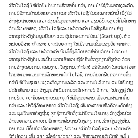
ເຕັກໂນໂລຊີ ໃຫ້ຕິດພັນກັບການສຶກສາຄົ້ນຄວ້າ, ການນໍາໃຊ້ໃນພາກທຸລະກິດ,
ການບໍລິການດ້ານວິທະຍາສາດ ແລະ ເຕັກໂນໂລຊີ;ໃນສະເພາະຫນ້ານີ້ ເລັ່ງໃສ່
ສ້າງສູນຖ່າຍທອດ,ແລກປ່ຽນຂໍ້ມູນຂ່າວສານ ແລະ ຮຽນຮູ້ບົດຮຽນທີ່ດີເລີດທາງ
ດ້ານວິທະຍາສາດ, ເຕັກໂນໂລຊີແລະ ນະວັດຕະກໍາ ເພື່ອສົ່ງເສີມການສ້າງ
ເສດຖະກິດ-ສັງຄົມພູມປັນຍາ ແລະ ຜູ້ປະກອບການໃຫມ່ (Start up), ຫົວ
ຫນ່ວຍວິສາຫະກິດຂະຫນາດນ້ອຍ-ກາງ ໃຫ້ມີຄວາມເຂັ້ມແຂງ.ວິທະຍາສາດ,
ເຕັກໂນໂລຊີ ແລະ ນະວັດຕະກໍາ ນັບມື້ຍິ່ງມີບົດບາດສໍາຄັນຕໍ່ການພັດທະນາ
ເສດຖະກິດ-ສັງຄົມ. ສະນັ້ນ ພວກເຮົາຄວນຖືສໍາຄັນຕໍ່ວຽກງານດັ່ງກ່າວ ດ້ວຍ
ການສ້າງແຜນການ, ແຜນງານ, ໂຄງການ, ກໍານົດຫົວຂໍ້ຄົ້ນຄວ້າໃນແຕ່ລະໄລຍະ
ໂດຍສະເພາະແມ່ນການພັດທະນາເຕັກໂນໂລຊີ, ການຕໍ່ຍອດຜົນຂອງການຄົ້ນ
ຄວ້າໃຫ້ເປັນຮູບແບບທຸລະກິດ,ການຜະລິດ ແລະ ການບໍ ລິ ການ ແນໃສ່ຍົກສູງ
ປະສິດທິພາບ ແລະ ສ້າງມູນຄ່າເພີ່ມການຜະລິດ-ການບໍ ລິ ການ; ໄປຄຽງຄູ່ ກັບ
ການພັດທະນາຊັບພະຍາກອນມະນຸດໃຫ້ມີຄຸນນະພາບ, ມີຄວາມສາມາດຄົ້ນ
ຄວ້າ ແລະ ນໍາໃຊ້ວິທະຍາສາດ-ເຕັກໂນໂລຊີ; ເສີມຂະຫຍາຍຫົວຄິດປະດິດສ້າງ
ແລະ ພູມປັນຍາທ້ອງຖິ່ນ; ຊຸກຍູ້ການຈັດຕັ້ງປະຕິບັດນະໂຍບາຍ, ສ້າງເງື່ອນໄຂ
ອໍານວຍຄວາມສະດວກ, ພັດທະນາພື້ນຖານໂຄງລ່າງ, ການເຂົ້າເຖິງແຫຼ່ງທຶນ,
ການຮ່ວມມືຄົ້ນຄ້ວາວິທະຍາສາດ, ພັດທະນາເຕັກໂນໂລຊີ ແລະ ນະວັດຕະກໍາ
ໃຫ້ມີຄວາມເຂັ້ມແຂງ ເພື່ອສ້າງທ່ວງທ່າ ແລະ ຈັງຫວະການເຕີບໂຕທີ່ ຫມັ້ ນ