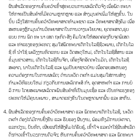
ຜົນສໍາເລັດຂອງການຄົ້ນຄວ້າເຂົ້າສູ່ຂະບວນການຜະລິດຕົວຈິງ ເພື່ອພັດ ທະນາ
ໃຫ້ກາຍເປັນສິນຄ້າທີ່ມີຄວາມຫຼາກຫຼາຍ ແລະ ສ້າງມູນຄ່າເພີ່ມໃຫ້ສູງຂຶ້ນ. ໃນ
ນັ້ນ ເລັ່ງໃສ່ການຄົ້ນຄວ້າວິທະຍາສາດທໍາມະຊາດ ແລະ ວິທະຍາສາດສັງຄົມ ເພື່ອ
ສະຫນອງຫຼັກມູນດ້ານວິທະຍາສາດໃນການວາງນະໂຍບາຍ, ຍຸດທະສາດ,ຮູບ
ແບບ ການ ພັດ ທະ ນາ ເສດ ຖະກິດ-ສັງ ຄົມໂດຍໃຫ້ສອດຄ່ອງກັບຈຸດພິເສດ
ແລະ ທ່າແຮງຂອງປະເທດ; ສຸມໃສ່ພັດທະນາເຕັກໂນໂລຊີຊີວະພາບ, ເຕັກໂນໂລ
ຊີ ທີ່ ນໍາໃຊ້ ພະລັງງານທົດແທນ ແລະ ວັດສະດຸໃຫມ່, ເຕັກໂນໂລຊີສື່ສານ ແລະ
ຂໍ້ມູນຂ່າວສານ, ເຕັກໂນໂລຊີກົນຈັກ, ເຄື່ອງຈັກອັດຕະໂນມັດ, ເຕັກໂນໂລຊີ
ສະອາດ, ນາໂນເຕັກໂນໂລຊີ ແລະ ພູມປັນຍາຊາວບ້ານ ເພື່ອຕອບສະຫນອງ
ຄວາມຕ້ອງການໃນການຜະລິດ; ດ້ານນະວັດ ຕະກໍາ ແມ່ນສຸມໃສ່ການສ້າງ
ກໍາມະວິທີແບບໃຫມ່ ກ່ຽວກັບການຜະລິດກະສິ ກໍາ, ອຸດສາຫະກໍາ ແລະ ການບໍ
ລິ ການ ໂດຍສະເພາະຜະລິດຕະພັນສິນຄ້າທີ່ເປັນມູນເຊື້ອ ແລະ ເປັນທ່າແຮງຂອງ
ປະເທດໃຫ້ມີຄຸນນະພາບ , ສາມາດແຂ່ງຂັນໃນຕະຫຼາດພາກພື້ນ ແລະ ສາກົນ.
ຜົນສໍາເລັດຂອງການຄົ້ນຄວ້າວິທະຍາສາດ ແລະ ພັດທະນາເຕັກໂນໂລຊີ, ນະວັດ
ຕະກໍາ ຕ້ອງໄດ້ມີການຢັ້ງຢືນ ແລະ ຮັບຮອງ ຜົນງານ, ພ້ອມທັງມີການປະກາດ,
ແລກປ່ຽນ, ບັນທຶກ, ເຜີຍແຜ່ໃຫ້ສັງຄົມໄດ້ຮັບຮູ້, ເຂົ້າໃຈ ແລະນໍາໃຊ້ຜົນສໍາເລັດ
ດັ່ງກ່າວເຂົ້າໃນວຽກງານຕົວຈິງ; ຫັນການຄົ້ນຄວ້າວິທະຍາສາດ ແລະ ພັດທະນາ