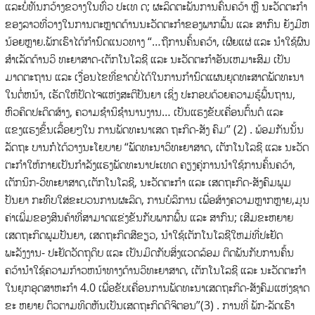
ແລະບໍ່ທັນກວ້າງຂວາງໃນທົ່ວ ປະເທ ດ; ຜະລິດຕະພັນການຄົ້ນຄວ້າ ຫຼື ນະວັດຕະກໍາ
ຂອງລາວທີ່ວາງໃນການຕະຫຼາດດ້ານນະວັດຕະກໍາຂອງພາກພື້ນ ແລະ ສາກົນ ຍັງມີຫ
ນ້ອຍຫຼາຍ.ພັກເຮົາໄດ້ກໍານົດແນວທາງ “…ຖືການຄົ້ນຄວ້າ, ເຜີຍແຜ່ ແລະ ນໍາໃຊ້ຜົນ
ສໍາເລັດດ້ານວິ ທະຍາສາດ-ເຕັກໂນໂລຊີ ແລະ ນະວັດຕະກໍາອັນເຫມາະສົມ ເປັນ
ມາດຕະຖານ ແລະ ເງື່ອນໄຂທີ່ຂາດບໍ່ໄດ້ໃນການກໍານົດແຜນຍຸດທະສາດພັດທະນາ
ໃນຕໍ່ຫນ້າ, ເຮັດໃຫ້ປັດໄຈແຫ່ງສະຕິປັນຍາ ເຊິ່ງ ປະກອບດ້ວຍຄວາມຮູ້ພື້ນຖານ,
ຫົວຄິດປະດິດສ້າງ, ຄວາມຊໍານິຊໍານານງານ… ເປັນແຮງຂັບເຄື່ອນຕົ້ນຕໍ ແລະ
ແຂງແຮງຂຶ້ນເລື້ອຍໆໃນ ການພັດທະນາເສດ ຖະກິດ-ສັງ ຄົມ” (2) . ພ້ອມກັນນັ້ນ
ລັດຖະ ບານກໍໄດ້ວາງນະໂຍບາຍ “ພັດທະນາວິທະຍາສາດ, ເຕັກໂນໂລຊີ ແລະ ນະວັດ
ຕະກໍາໃຫ້ກາຍເປັນກໍາລັງແຮງພັດທະນາປະເທດ ຄຽງຄູ່ການນໍາໃຊ້ການຄົ້ນຄວ້າ,
ເຕັກນິກ-ວິທະຍາສາດ,ເຕັກໂນໂລຊີ, ນະວັດຕະກໍາ ແລະ ເສດຖະກິດ-ສັງຄົມພູມ
ປັນຍາ ກະທົບໃສ່ຂະບວນການຜະລິດ, ການບໍລິການ ເພື່ອສ້າງຄວາມຫຼາກຫຼາຍ,ມູນ
ຄ່າເພີ່ມຂອງສິນຄ້າທີ່ສາມາດແຂ່ງຂັນກັບພາກພື້ນ ແລະ ສາກົນ; ເສີມຂະຫຍາຍ
ເສດຖະກິດພູມປັນຍາ, ເສດຖະກິດສີຂຽວ, ນໍາໃຊ້ເຕັກໂນໂລຊີໃຫມ່ທີ່ປະຢັດ
ພະລັງງານ- ປະຢັດວັດຖຸດິບ ແລະ ເປັນມິດກັບສິ່ງແວດລ້ອມ ຕິດພັນກັບການຄົ້ນ
ຄວ້ານໍາໃຊ້ຄວາມກ້າວຫນ້າທາງດ້ານວິທະຍາສາດ, ເຕັກໂນໂລຊີ ແລະ ນະວັດຕະກໍາ
ໃນຍຸກອຸດສາຫະກໍາ 4.0 ເພື່ອຂັບເຄື່ອນການພັດທະນາເສດຖະກິດ-ສັງຄົມແຫ່ງຊາດ
ຂະ ຫຍາຍ ຕົວຕາມທິດຫັນເປັນເສດຖະກິດດິຈິຕອນ”(3) . ການທີ່ ພັກ-ລັດເຮົາ