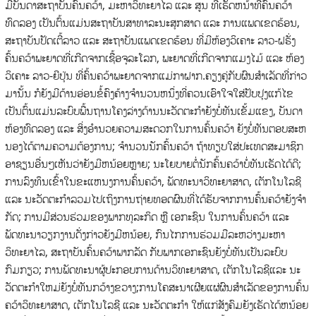
ມີບັນດາສະຖາບັນຄົ້ນຄວ້າ, ມະຫາວິທະຍາໄລ ແລະ ສູນ ທີ່ເຮັດຫນ້າທີ່ຄົ້ນຄວ້າ
ທົດລອງ ເປັນຕົ້ນແມ່ນສະຖາບັນສາທາລະນະສຸກສາດ ແລະ ການແພດເຂດຮ້ອນ,
ສະຖາບັນປັດເຕີ້ລາວ ແລະ ສະຖາບັນແພດເຂດຮ້ອນ ທີ່ມີຫ້ອງວິເຄາະ ລາວ-ຝຣັ່ງ
ຄົ້ນຄວ້າພະຍາດທີ່ເກີດຈາກເຊື້ອຈຸລະໂລກ, ພະຍາດທີ່ເກີດຈາກແມງໄມ້ ແລະ ຫ້ອງ
ວິເຄາະ ລາວ-ຍີປຸ່ນ ທີ່ຄົ້ນຄວ້າພະຍາດຈາກແມ່ກາຝາກ.ຄຽງຄູ່ກັບຜົນສໍາເລັດທີ່ກ່າວ
ມານັ້ນ ກໍຍັງມີດ້ານອ່ອນຂໍ້ຄົງຄ້າງຈໍານວນຫນຶ່ງທີ່ຄວນເອົາໃຈໃສ່ປັບປຸງແກ້ໄຂ
ເປັນຕົ້ນແມ່ນລະບົບພື້ນຖານໂຄງລ່າງດ້ານນະວັດຕະກໍາຍັງບໍ່ທັນເຂັ້ມແຂງ, ບັນດາ
ຫ້ອງທົດລອງ ແລະ ສິ່ງອໍານວຍຄວາມສະດວກໃນການຄົ້ນຄວ້າ ຍັງບໍ່ທັນຕອບສະຫ
ນອງໄດ້ຕາມຄວາມຕ້ອງການ; ຈໍານວນນັກຄົ້ນຄວ້າ ຖ້າທຽບໃສ່ປະເທດສະມາຊິກ
ອາຊຽນອື່ນໆເຫັນວ່າຍັງມີຫນ້ອຍຫຼາຍ; ນະໂຍບາຍຕໍ່ນັກຄົ້ນຄວ້າບໍ່ທັນເຮັດໄດ້ດີ;
ການລົງທຶນເຂົ້າໃນຂະແຫນງການຄົ້ນຄວ້າ, ພັດທະນາວິທະຍາສາດ, ເຕັກໂນໂລຊີ
ແລະ ນະວັດຕະກໍາລວມໄປເຖິງການຖ່າຍທອດຜົນທີ່ໄດ້ຮັບຈາກການຄົ້ນຄວ້າຍັງຈໍາ
ກັດ; ການມີສ່ວນຮ່ວມຂອງພາກທຸລະກິດ ຫຼື ເອກະຊົນ ໃນການຄົ້ນຄວ້າ ແລະ
ພັດທະນາວຽກງານດັ່ງກ່າວຍັງມີຫນ້ອຍ, ກົນໄກການຮ່ວມມືລະຫວ່າງມະຫາ
ວິທະຍາໄລ, ສະຖາບັນຄົ້ນຄວ້າພາກລັດ ກັບພາກເອກະຊົນຍັງບໍ່ທັນເປັນລະບົບ
ກົມກຽວ; ການພັດທະນາຜູ້ປະກອບການດ້ານວິທະຍາສາດ, ເຕັກໂນໂລຊີແລະ ນະ
ວັດຕະກໍາໃຫມ່ຍັງບໍ່ທັນກວ້າງຂວາງ;ການໂຄສະນາເຜີຍແຜ່ຜົນສໍາເລັດຂອງການຄົ້ນ
ຄວ້າວິທະຍາສາດ, ເຕັກໂນໂລຊີ ແລະ ນະວັດຕະກໍາ ໃຫ້ແກ່ສັງຄົມຍັງເຮັດໄດ້ຫນ້ອຍ