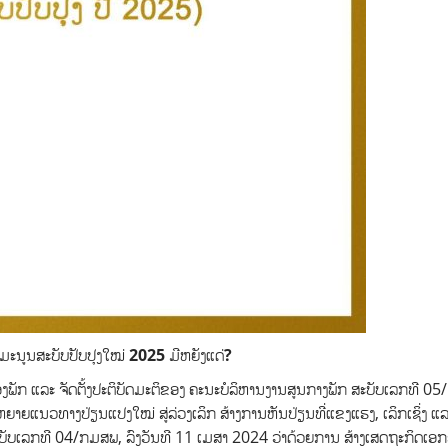
ມະນູນສະບັບປັບປຸງໃໝ່ 2025 ມີຫຍັງແດ່?
ອງພັກ ແລະ ຈັດຕັ້ງປະຕິບັດມະຕິຂອງ ຄະນະບໍລິຫານງານສູນກາງພັກ ສະບັບເລກທີ 05/
ະຫຍາຍແນວທາງປ່ຽນແປງໃໝ່ ສູ່ລ່ວງເລິກ ສ້າງການຫັນປ່ຽນທີ່ແຂງແຮງ, ເລິກເຊິ່ງ ແ
ບັບເລກທີ 04/ກມສພ, ລົງວັນທີ 11 ເມສາ 2024 ວ່າດ້ວຍການ ສ້າງເສດຖະກິດເອກ