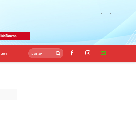
-
-
່າວສານ