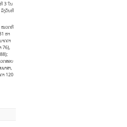
ທີ 3 ໃນ
ລົງວັນທີ
), ໝວດທີ
 31 ຫາ
່ມາດຕາ
າ 76),
 88);
ນກວດສອບ
ວຍພາສາ,
ດຕາ 120