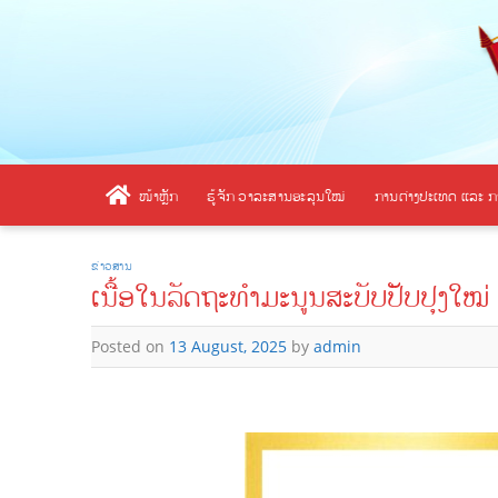
Skip
to
content
ໜ້າຫຼັກ
ຮູ້ຈັກ ວາລະສານອະລຸນໃໝ່
ການຕ່າງປະເທດ ແລະ ກ
ຂ່າວສານ
ເນື້ອໃນລັດຖະທຳມະນູນສະບັບປັບປຸງໃໝ່
Posted on
13 August, 2025
by
admin