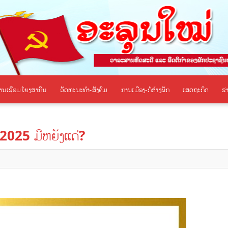
ານເຊື່ອມໂຍງສາກົນ
ວັດທະນະທຳ-ສັງຄົມ
ການເມືອງ-ກໍ່ສ້າງພັກ
ເສດຖະກິດ
ຂ
 2025 ມີຫຍັງແດ່?