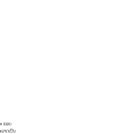
ລະ ຮອບ
ະລາດເປັນ