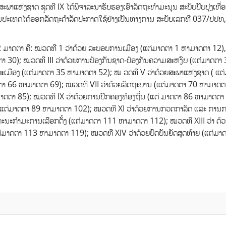
ະພາແຫ່ງຊາດ ຊຸດທີ IX ໄດ້ພິຈາລະນາຮັບຮອງເອົາລັດຖະທຳມະນູນ ສະບັບປັບປຸງເທື່ອ
ປະເທດໄດ້ອອກລັດຖະດຳລັດປະກາດໃຊ້ຢ່າງເປັນທາງການ ສະບັບເລກທີ 037/ປປທ, 
122 ມາດຕາ ຄື: ໝວດທີ 1 ວ່າດ້ວຍ ລະບອບການເມືອງ (ແຕ່ມາດຕາ 1 ຫາມາດຕາ 12
ຕາ 30); ໝວດທີ III ວ່າດ້ວຍການປ້ອງກັນຊາດ-ປ້ອງກັນຄວາມສະຫງົບ (ແຕ່ມາດຕາ
ລະເມືອງ (ແຕ່ມາດຕາ 35 ຫາມາດຕາ 52); ໝ ວດທີ V ວ່າດ້ວຍສະພາແຫ່ງຊາດ ( ແຕ
າ 66 ຫາມາດຕາ 69); ໝວດທີ VII ວ່າດ້ວຍລັດຖະບານ (ແຕ່ມາດຕາ 70 ຫາມາດຕ
ມາດຕາ 85); ໝວດທີ IX ວ່າດ້ວຍການປົກຄອງທ້ອງຖິ່ນ (ແຕ່ ມາດຕາ 86 ຫາມາດຕາ
 (ແຕ່ມາດຕາ 89 ຫາມາດຕາ 102); ໝວດທີ XI ວ່າດ້ວຍການກວດກາລັດ ແລະ ກາ
ຄະນະກຳມະການເລືອກຕັ້ງ (ແຕ່ມາດຕາ 111 ຫາມາດຕາ 112); ໝວດທີ XIII ວ່າ ດ້
ຕ່ມາດຕາ 113 ຫາມາດຕາ 119); ໝວດທີ XIV ວ່າດ້ວຍບົດບັນຍັດສຸດທ້າຍ (ແຕ່ມາ