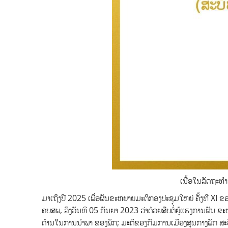
ເນື້ອໃນລັດຖະທຳ
ມາເຖິງປີ 2025 ເພື່ອຜັນຂະຫຍາຍມະຕິກອງປະຊຸມໃຫຍ່ ຄັ້ງທີ XI ຂ
ຄບສພ,
ລົງວັນທີ 05 ກັນຍາ 2023 ວ່າດ້ວຍສືບຕໍ່ຍູ້ແຮງການຜັນ ຂ
ດ້ານໃນການນໍາພາ ຂອງພັກ; ມະຕິຂອງກົມການເມືອງສູນກາງພັກ ສະ