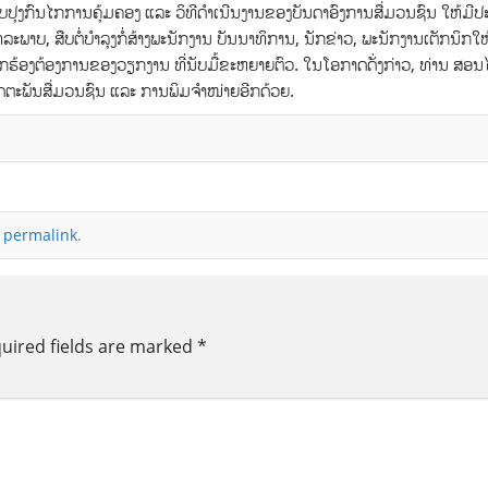
 ປັບປຸງກົນໄກການຄຸ້ມຄອງ ແລະ ວິທີດຳເນີນງານຂອງບັນດາອົງການສື່ມວນຊົນ ໃຫ້ມີປະ
ລະພາບ, ສືບຕໍ່ບຳລຸງກໍ່ສ້າງພະນັກງານ ບັນນາທິການ, ນັກຂ່າວ, ພະນັກງານເຕັກນິກໃຫ້
ອງຕ້ອງການຂອງວຽກງານ ທີ່ນັບມື້ຂະຫຍາຍຕົວ. ໃນໂອກາດດັ່ງກ່າວ,​ ທ່ານ ສອນໄ
ດຕະພັນສື່ມວນຊົນ ແລະ ການພິມຈຳໜ່າຍອີກດ້ວຍ.
e
permalink
.
uired fields are marked
*