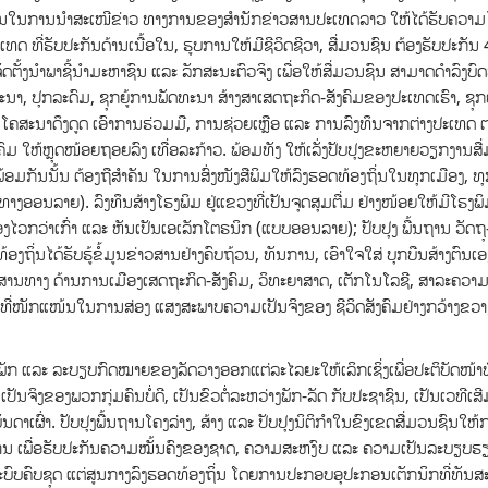
ປ່ຽນໃນການນໍາສະເໜີຂ່າວ ທາງການຂອງສໍານັກຂ່າວສານປະເທດລາວ ໃຫ້ໄດ້ຮັບຄວາມໄວ
ງປະເທດ ທີ່ຮັບປະກັນດ້ານເນື້ອໃນ, ຮູບການໃຫ້ມີຊີວິດຊີວາ, ສື່ມວນຊົນ ຕ້ອງຮັບປະກັນ 
ະຈັດຕັ້ງນໍາພາຊີ້ນຳມະຫາຊົນ ແລະ ລັກສະນະຕົວຈິງ ເພື່ອໃຫ້ສື່ມວນຊົນ ສາມາດດໍາລົງບ
 ປຸກລະດົມ, ຊຸກຍູ້ການພັດທະນາ ສ້າງສາເສດຖະກິດ-ສັງຄົມຂອງປະເທດເຮົາ, ຊຸກຍູ
; ໂຄສະນາດຶງດູດ ເອົາການຮ່ວມມື, ການຊ່ວຍເຫຼືອ ແລະ ການລົງທຶນຈາກຕ່າງປະເທດ 
ັງຄົມ ໃຫ້ຫຼຸດໜ້ອຍຖອຍລົງ ເທື່ອລະກ້າວ. ພ້ອມທັງ ໃຫ້ເລັ່ງປັບປຸງຂະຫຍາຍວຽກງານສ
ກັນນັ້ນ ຕ້ອງຖືສໍາຄັນ ໃນການສົ່ງໜັງສືພິມໃຫ້ລົງຮອດທ້ອງຖິ່ນໃນທຸກເມືອງ, 
າງອອນລາຍ). ລົງທຶນສ້າງໂຮງພິມ ຢູ່ແຂວງທີ່ເປັນຈຸດສຸມຕື່ມ ຢ່າງໜ້ອຍໃຫ້ມີໂຮງພ
 ວ່ອງໄວກວ່າເກົ່າ ແລະ ຫັນເປັນເອເລັກໂຕຣນິກ (ແບບອອນລາຍ); ປັບປຸງ ພື້ນຖານ ວັດຖຸ
ອງຖິ່ນໄດ້ຮັບຮູ້ຂໍ້ມູນຂ່າວສານຢ່າງຄົບຖ້ວນ, ທັນການ, ເອົາໃຈໃສ່ ບຸກບືນສ້າງຕົນເອ
ານທາງ ດ້ານການເມືອງເສດຖະກິດ-ສັງຄົມ, ວິທະຍາສາດ, ເຕັກໂນໂລຊີ, ສາລະຄວາມຮ
ໍ້ມູນທີ່ໜັກແໜ້ນໃນການສ່ອງ ແສງສະພາບຄວາມເປັນຈິງຂອງ ຊີວິດສັງຄົມຢ່າງກວ້າງຂວ
 ຂອງພັກ ແລະ ລະບຽບກົດໝາຍຂອງລັດວາງອອກແຕ່ລະໄລຍະໃຫ້ເລິກເຊິ່ງເພື່ອປະຕິບັດໜ້າ
ນຈິງຂອງພວກກຸ່ມຄົນບໍ່ດີ, ເປັນຂົວຕໍ່ລະຫວ່າງພັກ-ລັດ ກັບປະຊາຊົນ, ເປັນເວທີເສີ
ເຜົ່າ. ປັບປຸງພື້ນຖານໂຄງລ່າງ, ສ້າງ ແລະ ປັບປຸງນິຕິກຳໃນຂົງເຂດສື່ມວນຊົນໃຫ້ກ
ານ ເພື່ອຮັບປະກັນຄວາມໝັ້ນຄົງຂອງຊາດ, ຄວາມສະຫງົບ ແລະ ຄວາມເປັນລະບຽບຮ
ນລະບົບຄົບຊຸດ ແຕ່ສູນກາງລົງຮອດທ້ອງຖິ່ນ ໂດຍການປະກອບອຸປະກອນເຕັກນິກທີ່ທັ