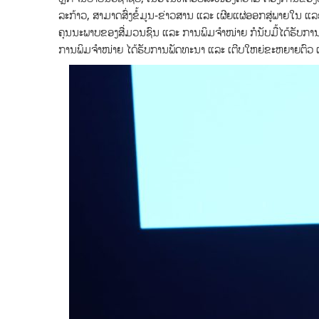
ລະກ້າວ, ສາມາດສົ່ງຂໍ້ມູນ-ຂ່າວສານ ແລະ ເຜີຍແຜ່ອອກສູ່ພາຍໃນ ແ
ຄຸນນະພາບຂອງສື່ມວນຊົນ ແລະ ການພິມຈຳໜ່າຍ ກໍນັບມື້ໄດ້ຮັບການ
ການພິມຈຳໜ່າຍ ໄດ້ຮັບການພັດທະນາ ແລະ ເຕີບໃຫຍ່ຂະຫຍາຍຕົວ ເ