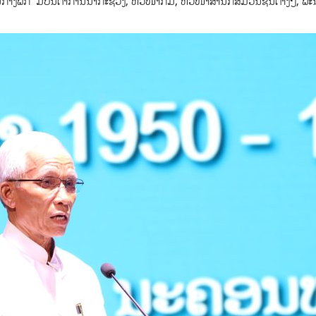
ກາງພັກ ມີບັນດາການນໍາກະຊວງ, ຫົວໜ້າກົມ, ຫົວໜ້າສໍານັກສື່ມວນຊົນຕ່າງໆ, ພະ