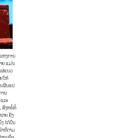
ດແຫ່ງການ
່າຍ ແມ່ນ
ຍແຜ່ແນວ
າຍໃຫ້
ານຜັນແປ
ນການ
 ແລະ
່ງຫຍໍ້ທໍ້
່າຍ ຍັງ
ງ ໄດ້ບືນ
້າທີ່ຕາມ
ະໄໝເທື່ອ