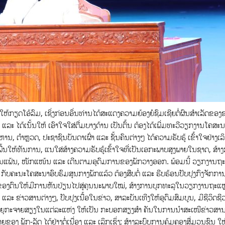
ໃຫ້ກຽດໂອ້ລົມ, ເຊິ່ງກ່ອນອຶ່ນທ່ານໄດ້ສະແດງຄວາມຍ້ອງຍໍຊົມເຊີຍຕໍ່ຜົນສຳເລັດຂອງ
ໄດ້ເນັ້ນໃຫ້ ເອົາໃຈໃສ່ຕື່ມບາງດ້ານ ເປັນຕົ້ນ ຕ້ອງໄດ້ເພີ່ມທະວີວຽກງານໂຄສະນາ
ໍາຫຼວດ, ປະຊາຊົນບັນດາເຜົ່າ ແລະ ຊັ້ນຄົນຕ່າງໆ ໄດ້ຄວາມຮັບຮູ້ ເຂົ້າໃຈຢ່າງເລິກເຊ
ຫ້ທັນການ, ແນໃສ່ສ້າງຄວາມຮັບຮູ້ເຂົ້າໃຈທີ່ເປັນເອກະພາບສູງພາຍໃນຊາດ, ສ້າງ
ແຟ້ນ, ໜັກແໜ້ນ ແລະ ເດີນຕາມອຸດົມການຂອງພັກວາງອອກ. ພ້ອມນີ້ ວຽກງານຖະ
ກັບຄະນະໂຄສະນາອົບຮົມສູນກາງພັກແລ້ວ ຕ້ອງສືບຕໍ່ ແລະ ຮີບຮ້ອນປັບປຸງກົງຈັກການຈ
າດຂອງຕົນໃຫ້ມີການຫັນປ່ຽນໄປສູ່ຄຸນນະພາບໃໝ່, ສ້າງການບຸກທະລຸໃນວຽກງານຖະແຫຼງ
ະ ຂ່າວສານຕ່າງໆ, ປັບປຸງເນື້ອໃນຂ່າວ, ສາລະບັນເທີງໃຫ້ອຸດົມສົມບູນ, ມີຊີວິດຊີວ
ະຍຸກະຈາຍສຽງໃນແຕ່ລະແຫ່ງ ໃຫ້ເປັນ ກະບອກສຽງສໍາ ຄັນໃນການນໍາສະເໜີຂ່າວສານ
ພັກ-ລັດ ໄດ້ຢ່າງຕໍ່ເນື່ອງ ແລະ ເລິກເຊິ່ງ; ສ້າງລະບົບການຄຸ້ມຄອງສື່ມວນຊົນ ໃຫ