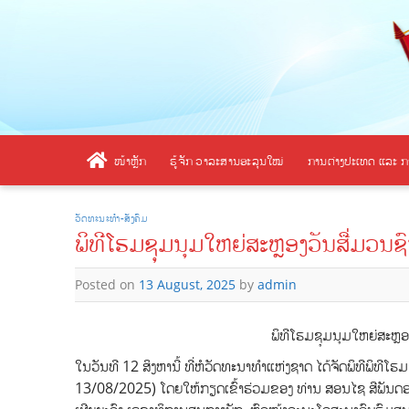
Skip
to
content
ໜ້າຫຼັກ
ຮູ້ຈັກ ວາລະສານອະລຸນໃໝ່
ການຕ່າງປະເທດ ແລະ ກ
ວັດທະນະທຳ-ສັງຄົມ
ພິທີໂຮມຊຸມນຸມໃຫຍ່ສະຫຼອງວັນສື່ມວນ
Posted on
13 August, 2025
by
admin
ພິທີໂຮມຊຸມນຸມໃຫຍ່ສະຫຼອ
ໃນວັນທີ 12 ສິງຫານີ້ ທີ່ຫໍວັດທະນາທຳແຫ່ງຊາດ ໄດ້ຈັດພິທີພິທີ
13/08/2025) ໂດຍໃຫ້ກຽດເຂົ້າຮ່ວມຂອງ ທ່ານ ສອນໄຊ ສີພັນດອ