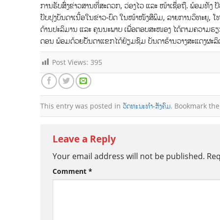
ການຮັບສົ່ງຂ່າວສານທີ່ສະດວກ, ວ່ອງໄວ ແລະ ໜ້າເຊື່ອຖື. ພ້ອມທັງ
ປັບປຸງບັນດາເນື້ອໃນຂ່າວ-ບົດ ໃນໜ້າໜັງສືພິມ, ລາຍການວິທະຍຸ, ໂທ
ດ້ານປະລິມານ ແລະ ຄຸນນະພາບ ເພື່ອຕອບສະໜອງ ໄດ້ຕາມຄວາມຮຽກຮ້
ດອນ ພ້ອມດ້ວຍບັັັນດາແຂກໄດ້ຢ້ຽມຊົມ ບັນດາຮ້ານວາງສະແດງຜະລິ
Post Views:
395
This entry was posted in
ວັດທະນະທຳ-ສັງຄົມ
. Bookmark th
Leave a Reply
Your email address will not be published.
Req
Comment
*