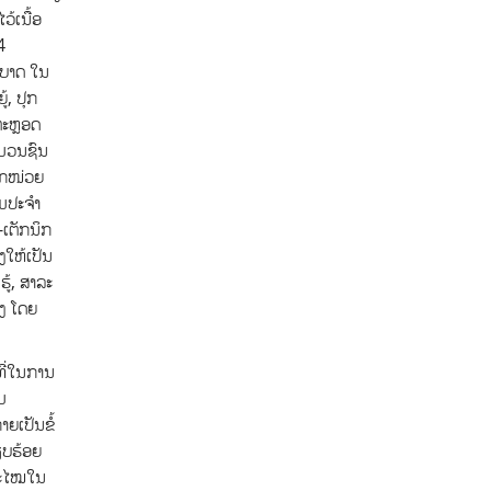
້ເນື້ອ
4
ົດບາດ ໃນ
້, ປຸກ
ຕະຫຼອດ
ື່ມວນຊົນ
ທຸກໜ່ວຍ
ິມປະຈຳ
-ເຕັກນິກ
ງໃຫ້ເປັນ
ູ້, ສາລະ
າງ ໂດຍ
ທີ່ໃນການ
ມ
າຍເປັນຂໍ້
ຽບຮ້ອຍ
ນສະໄໝໃນ