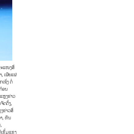
ຂະແໜງສື່
, ເຜີຍແຜ່
ິ່ງ ຕໍ່
ກ້ອນ
ແຫຼງຂ່າວ
ັດຕັ້ງ,
ຂ່າວສື່
າ, ທັນ
,
້ເຂັ້ມແຂງ