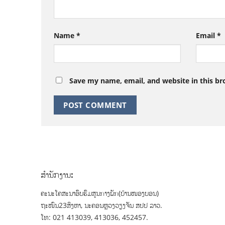
Name
*
Email
*
Save my name, email, and website in this br
ສຳນັກງານ:
ຄະນະໂຄສະນາອົບຮົມສູນກາງພັກ(ບ້ານໜອງບອນ)
ຖະໜົນ23ສິງຫາ, ນະຄອນຫຼວງວຽງຈັນ ສປປ ລາວ.
ໂທ: 021 413039, 413036, 452457.