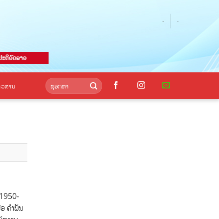
-
-
່າວສານ
1950-
ອ ຄຳພັນ