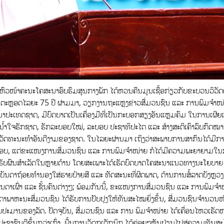
ພັກ ຫົວໜ້າຄະນະໂຄສະນາອົບຮົມສູນກາງພັກ ໄດ້ຫວນຄືນມູນເຊື້ອກ່ຽວກັບຂະບວນວິວັ
: ຕະຫຼອດໄລຍະ 75 ປີ ຜ່າມມາ, ວຽກງານຖະແຫຼງຂ່າວສື່ມວນຊົນ ແລະ ການພິມຈຳໜ
ະນາປະເທດຊາດ, ມີບົດບາດເປັນເຄື່ອງມືທີ່ເປັນກະບອກສຽງອັນແຫຼມຄົມ ໃນການເຜີ
ນໍ້າໃຈຮັກຊາດ, ຮັກລະບອບໃໝ່, ລະບອບ ປະຊາທິປະໄຕ ແລະ ສ້າງສະຕິເຄົາລົບກົດໝ
ຍາຍວັດທະນະທຳອັນດີງາມຂອງຊາດ. ໃນໄລຍະຜ່ານມາ ເຖິງວ່າສະພາບການສາກົນໄດ້ມີກ
ທົດສອບ, ແຕ່ຂະແໜງການສື່ມວນຊົນ ແລະ ການພິມຈຳໜ່າຍ ກໍໄດ້ມີຄວາມພະຍາຍາມໃ
້ຮັບຜົນສໍາເລັດໃນຫຼາຍດ້ານ ໂດຍສະເພາະໄດ້ເຮັດບົດບາດໂຄສະນາແນວທາງນະໂຍບາຍ
ນດາຖ້ອຍທຳນອງໃສ່ຮາຍປ້າຍສີ ແລະ ທັດສະນະທີ່ຜິດພາດ, ຕ້ານການສໍ້ລາດບັງຫຼວງ, ສິ
ດາເຜົ່າ ແລະ ຊັ້ນຄົນຕ່າງໆ; ພ້ອມກັນນີ້, ຂະແໜງການສື່ມວນຊົນ ແລະ ການພິມຈຳໜ
ພາຫະນະສື່ມວນຊົນ ໄດ້ຮັບການປັບປຸງໃຫ້ທັນສະໄໝຍິ່ງຂຶ້ນ, ສື່ມວນຊົນຈໍານວນໜຶ່
ບປະມານຂອງລັດ. ປັດຈຸບັນ, ສື່ມວນຊົນ ແລະ ການ ພິມຈຳໜ່າຍ ໄດ້ເຄື່ອນໄຫວເຮັດໜ
າຊົນດີຂຶ້ນກວ່າເກົ່າ, ພື້ນຖານວັດຖຸເຕັກນິກ ໄດ້ຄ່ອຍໆຫັນປ່ຽນໄປສູ່ຄວາມທັນສ