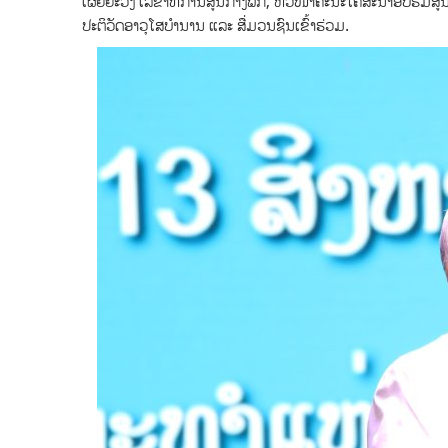
ເຜີຍຍະວົງ ເລຂາທິການສູນກາງພັກ, ຫົວໜ້າຄະນະໂຄສະນາອົບຮົມສູນ
ປະຕິວັດອາວຸໂສບຳນານ ແລະ ສື່ມວນຊົນເຂົ້າຮ່ວມ.​