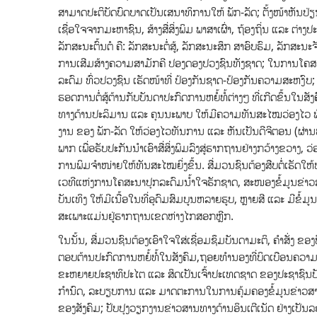
ສາມາດປະຕິບັດບົດບາດເປັນເສນາທິການໃຫ້ ພັກ-ລັດ; ຕັ້ງໜ້າຫັນ
ເຊື່ອໃຈຈາກມະຫາຊົນ, ສ້າງສື່ສິ່ງພິມ ພາສາເຜົ່າ, ຖ້ອງຖິ່ນ ແລະ ຕ່າ
ລັກສະນະຕົ້ນຕໍ ຄື: ລັກສະນະຕໍ່ສູ້, ລັກສະນະສຶກ ສາອົບຮົມ, ລັກສະນ
ການເສີມສ້າງຄວາມສາມັກຄີ ປອງດອງປວງຊົນທັງຊາດ; ໃນການໂຄສະນາ,
ລະດົມ ທົ່ວປວງຊົນ ເຮັດໜ້າທີ່ ປ້ອງກັນຊາດ-ປ້ອງກັນຄວາມສະຫງົບ
ຮອດການຕໍ່ສູ້ຕ້ານກັບບັນດາປະກົດການຫຍໍ້ທໍ້ຕ່າງໆ ທີ່ເກີດຂຶ້ນໃນສ
ທາງດ້ານປະລິມານ ແລະ ຄຸນນະພາບ ໃຫ້ມີຄວາມທັນສະໄໝວ່ອງໄວ ພ້ອມ
ງານ ຂອງ ພັກ-ລັດ ໃຫ້ວ່ອງໄວທັນການ ແລະ ຫັນເປັນດີຈີຕອນ (ຜ່ານທ
ພາກ ເພື່ອຮັບປະກັນນໍາເອົາສື່ສິ່ງພິມລົງສູ່ຮາກຖານຢ່າງກວ້າງຂວາງ,
ການພິມຈຳໜ່າຍໃຫ້ທັນສະໄໝຍິ່ງຂຶ້ນ. ສື່ມວນຊົນຕ້ອງສືບຕໍ່ເຮັດໃຫ້ທ້
ເວທີແຫ່ງການໂຄສະນາປຸກລະດົມນໍ້າໃຈຮັກຊາດ, ສະໜອງຂໍ້ມູນຂ່າວສ
ບັນເທິງ ໃຫ້ມີເນື້ອໃນທີ່ອຸດົມສົມບູນຫລາຍຮູບ, ຫຼາຍສີ ແລະ ມີຂ
ສະເພາະແມ່ນຢູ່ຮາກຖານເຂດຫ່າງໄກສອກຫຼີກ.
ໃນນັ້ນ, ສື່ມວນຊົນຕ້ອງເອົາໃຈໃສ່ເຊື່ອມຊຶມບັນດາມະຕິ, ຄໍາສັ່ງ
ຕອບຕ້ານປະກົດການຫຍໍ້ທໍ້ໃນສັງຄົມ,ຖອຍທໍານອງທີ່ບິດເບືອນຄວາມເປັ
ຂະຫຍາຍປະຊາທິປະໄຕ ແລະ ສິດເປັນເຈົ້າປະເທດຊາດ ຂອງປະຊາຊົນບັນດາ
ກຳນົດ, ລະບຽບການ ແລະ ມາດຕະການໃນການຄຸ້ມຄອງຂໍ້ມູນຂ່າວສ
ຂອງສັງຄົມ; ປັບປຸງວຽກງານຂ່າວສານທາງດ້ານອິນເຕີເນັດ ຢ່າງເປັ