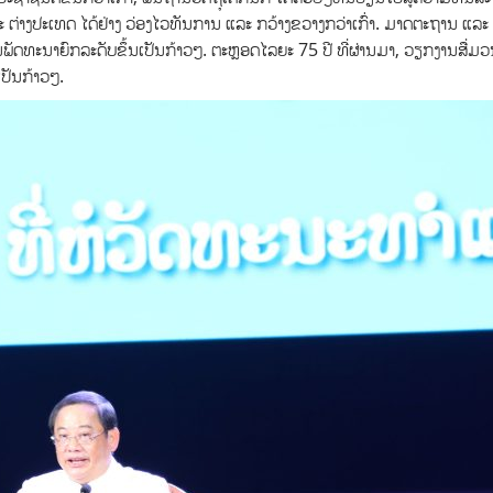
ລະ ຕ່າງປະເທດ ໄດ້ຢ່າງ ວ່ອງໄວທັນການ ແລະ ກວ້າງຂວາງກວ່າເກົ່າ. ມາດຕະຖານ ແລະ
ພັດທະນາຍົກລະດັບຂຶ້ນເປັນກ້າວໆ. ຕະຫຼອດໄລຍະ 75 ປີ ທີ່ຜ່ານມາ, ວຽກງານສື່ມ
ປັນກ້າວໆ.