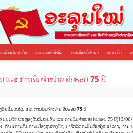
ານເຊື່ອມໂຍງສາກົນ
ວັດທະນະທຳ-ສັງຄົມ
ການເມືອງ-ກໍ່ສ້າງພັກ
ເສດຖະກິດ
ຂ
ຊົນ ແລະ ການພິມຈຳໜ່າຍ ຄົບຮອບ 75 ປີ
ງວັນສື່ມວນຊົນ ແລະ ການພິມຈຳໜ່າຍ ຄົບຮອບ 75 ປີ
ໂຮມຊຸມນຸມໃຫຍ່ສະຫຼອງວັນສື່ມວນຊົນ ແລະ ການພິມຈຳໜ່າຍ ຄົບຮອບ 75 ປີ
(13/08/
ນ ກຳມະການກົມການເມືອງສູນກາງພັກ, ນາຍົກລັດຖະມົນຕີແຫ່ງສປປ ລາວ, ທ່ານ ປ