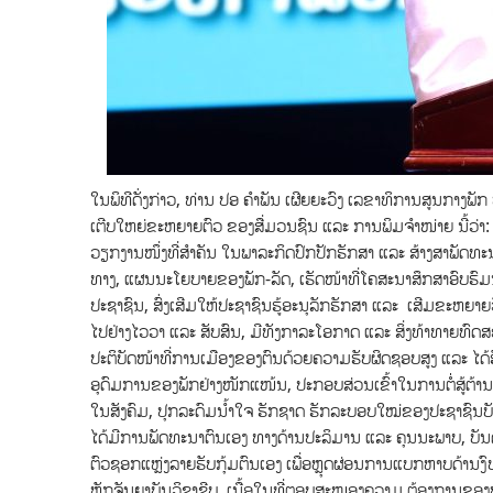
ໃນພິທີດັ່ງກ່າວ,​ ທ່ານ ປອ ຄຳພັນ ເຜີຍຍະວົງ ເລຂາທິການສູນກາງ
ເຕີບໃຫຍ່ຂະຫຍາຍຕົວ ຂອງສື່ມວນຊົນ ແລະ ການພິມຈຳໜ່າຍ ນີ້ວ່າ
ວຽກງານໜຶ່ງທີ່ສໍາຄັນ ໃນພາລະກິດປົກປັກຮັກສາ ແລະ ສ້າງສາພັດທ
ທາງ, ແຜນນະໂຍບາຍຂອງພັກ-ລັດ, ເຮັດໜ້າທີ່ໂຄສະນາສຶກສາອົບຮົມ
ປະຊາຊົນ, ສົ່ງເສີມໃຫ້ປະຊາຊົນຮູ້ອະນຸລັກຮັກສາ ແລະ ເສີມຂະຫ
ໄປຢ່າງໄວວາ ແລະ ສັບສົນ, ມີທັງກາລະໂອກາດ ແລະ ສິ່ງທ້າທາຍ
ປະຕິບັດໜ້າທີ່ການເມືອງຂອງຕົນດ້ວຍຄວາມຮັບຜິດຊອບສູງ ແລະ ໄດ
ອຸດົມການຂອງພັກຢ່າງໜັກແໜ້ນ, ປະກອບສ່ວນເຂົ້າໃນການຕໍ່ສູ້ຕ້ານບັ
ໃນສັງຄົມ, ປຸກລະດົມນໍ້າໃຈ ຮັກຊາດ ຮັກລະບອບໃໝ່ຂອງປະຊາຊົນບັນ
ໄດ້ມີການພັດທະນາຕົນເອງ ທາງດ້ານປະລິມານ ແລະ ຄຸນນະພາບ, ບັນດາ
ຕົວຊອກແຫຼ່ງລາຍຮັບກຸ້ມຕົນເອງ ເພື່ອຫຼຸດຜ່ອນການແບກຫາບດ້ານງົ
ຫຼັກຈັນຍາບັນວິຊາຊີບ, ເນື້ອໃນທີ່ຕອບສະໜອງຄວາມ ຕ້ອງການຂອງປະຊ