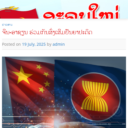
Skip
to
content
ຂ່າວສານ
ຈີນ-ອາຊຽນ ຮ່ວມກັນສົ່ງເສີມປັນຍາປະດິດ
Posted on
19 July, 2025
by
admin