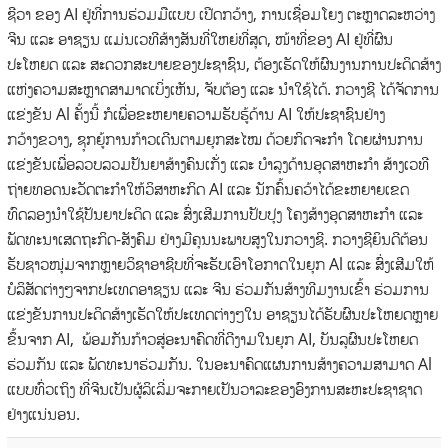
ຊີວາ ຂອງ AI ຢູ່ທີ່ການຮ່ວມມືແບບ ເປີດກວ້າງ, ການເຊື່ອມໂຍງ ຕະຫຼາດລະຫວ່າງ
ຈີນ ແລະ ອາຊຽນ ແມ່ນເວທີສ້າງສັນທີ່ໃຫຍ່ທີ່ສຸດ, ໜ້າທີ່ຂອງ AI ຢູ່ທີ່ຜົນ
ປະໂຫຍດ ແລະ ສະດວກສະບາຍຂອງປະຊາຊົນ, ຕ້ອງເຮັດໃຫ້ຜົນງານການປະດິດສ້າງ
ແຫ່ງຄວາມສະຫຼາດສາມາດເບິ່ງເຫັນ, ຈັບຕ້ອງ ແລະ ນຳໃຊ້ໄດ້. ກວາງຊີ ໄດ້ຈັດການ
ແຂ່ງຂັນ Al ຄັ້ງນີ້ ກໍເພື່ອຂະຫຍາຍຄວາມຮັບຮູ້ດ້ານ AI ໃຫ້ປະຊາຊົນຢ່າງ
ກວ້າງຂວາງ, ຊຸກຍູ້ການກ້າວເດີນຕາມຍຸກສະໄໝ ດ້ວຍກິດຈະກຳ ໂດຍຜ່ານການ
ແຂ່ງຂັນເພື່ອລວບລວມປັນຍາສ້າງຄົນເກັ່ງ ແລະ ບຳລຸງດ້ານອຸດສາຫະກຳ ສ້າງເວທີ
ຖ່າຍທອດນະວັດຕະກຳໃຫ້ວິສາຫະກິດ AI ແລະ ນັກຄົ້ນຄວ້າໄດ້ຂະຫຍາຍເຂດ
ທົດລອງນຳໃຊ້ປັນຍາປະດິດ ແລະ ສົ່ງເສີມການປັບປຸງ ໂຄງສ້າງອຸດສາຫະກຳ ແລະ
ພັດທະນາເສດຖະກິດ-ສັງຄົມ ຢ່າງມີຄຸນນະພາບສູງໃນກວາງຊີ. ກວາງຊີຍິນດີຕ້ອນ
ຮັບຊາວໜຸ່ມຈາກຫຼາຍວິຊາອາຊີບທີ່ຈະຮັບເອົາໂອກາດໃນຍຸກ Al ແລະ ສົ່ງເສີມໃຫ້
ບໍລິສັດຕ່າງໆຈາກປະເທດອາຊຽນ ແລະ ຈີນ ຮ່ວມກັນສ້າງທີມງານເຂົ້າ ຮ່ວມການ
ແຂ່ງຂັນການປະດິດສ້າງເຮັດໃຫ້ປະເທດຕ່າງໆໃນ ອາຊຽນໄດ້ຮັບຜົນປະໂຫຍດຫຼາຍ
ຂຶ້ນຈາກ AI, ພ້ອມກັນກ້າວສູ່ອະນາຄົດທີ່ດີງາມໃນຍຸກ AI, ບັນລຸຜົນປະໂຫຍດ
ຮ່ວມກັນ ແລະ ພັດທະນາຮ່ວມກັນ. ໃນອະນາຄົດແຜນການສ້າງຄວາມສາມາດ Al
ແບບທົ່ວເຖິງ ທີ່ຈີນເປັນຜູ້ລິເລີ່ມຈະກາຍເປັນວາລະຂອງອົງການສະຫະປະຊາຊາດ
ຢ່າງແນ່ນອນ.