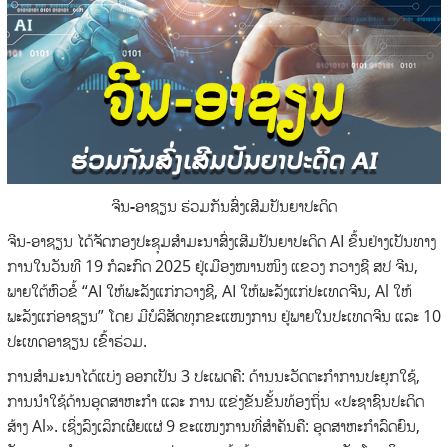
ຈີນ-ອາຊຽນ ຮ່ວມກັນສົ່ງເສີມປັນຍາປະດິດ
ຈີນ-ອາຊຽນ ໄດ້ຈັດກອງປະຊຸມສຳມະນາສົ່ງເສີມປັນຍາປະດິດ AI ຂຶ້ນຢ່າງເປັນທາງ
ການໃນວັນທີ 19 ກໍລະກົດ 2025
ຢູ່ເມືອງໜານໜິງ ແຂວງ ກວາງຊີ ສປ ຈີນ,
ພາຍໃຕ້ຫົວຂໍ້ “AI ໃຫ້ພະລັງແກ່ກວາງຊີ, AI ໃຫ້ພະລັງແກ່ປະເທດຈີນ, Al ໃຫ້
ພະລັງແກ່ອາຊຽນ” ໂດຍ ມີບໍລິສັດທຸກຂະແໜງການ ຢູ່ພາຍໃນປະເທດຈີນ ແລະ 10
ປະເທດອາຊຽນ ເຂົ້າຮ່ວມ.
ການສໍາມະນາໄດ້ແບ່ງ ອອກເປັນ 3 ປະເພດຄື: ດ້ານນະວັດຕະກຳການປະຍຸກໃຊ້,
ການນຳໃຊ້ດ້ານອຸດສາຫະກຳ ແລະ ການ ແຂ່ງຂັນຂັ້ນທ້ອງຖິ່ນ «ປະຊາຊົນປະດິດ
ສ້າງ Al». ເຊິ່ງລົງເລິກເຜີຍແຜ່ 9 ຂະແໜງການທີ່ສຳຄັນຄື: ອຸດສາຫະກຳລົດຍົນ,