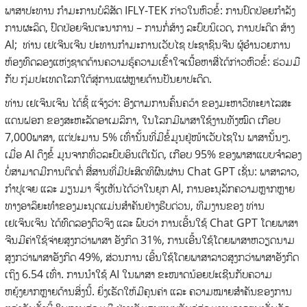
ພາສາປະທານ ກຳມະການບໍລິສັດ IFLY-TEK ກ່າວໃນຫົວຂໍ້: ການປົດປ່ອຍກຳລັງ
ການຜະລິດ, ປົດປ່ອຍຈິນຕະນາການ – ການກໍ່ສ້າງ ລະບົບນິເວດ, ການປະດິດ ສ້າງ
Al; ທ່ານ ເຢເຈີນເຈີນ ປະທານກຳມະການເວັບໄຊ ປະຊາຊົນຈີນ ຜູ້ອຳນວຍການ
ຫ້ອງທົດລອງແຫ່ງຊາດດ້ານຄວາມຮູ້ຄວາມເຂົ້າໃຈເນື້ອຫາສື່ໄດ້ກ່າວຫົວຂໍ້: ຮ່ວມມື
ກັບ ກຸ່ມປະເທດໂລກໃຕ້ສູ່ການແຜ່ຫຼາຍດ້ານປັນຍາປະດິດ.
ທ່ານ ເຢເຈິນເຈິນ ໄດ້ຊີ້ ແຈ້ງວ່າ: ອີງຕາມການຄົ້ນຄວ້າ ຂອງມະຫາວິທະຍາໄລສະ
ແດນຝອກ ຂອງສະຫະລັດອາເມລິກາ, ໃນໂລກມີພາສາໃຊ້ງານທັງໝົດ ເກືອບ
7,000ພາສາ, ແຕ່ປະມານ 5% ເທົ່ານັ້ນທີ່ມີຂໍ້ມູນຢູ່ໜ້າເວັບໄຊໃນ ພາສານັ້ນໆ.
ເມື່ອ AI ດຶງຂໍ້ ມູນຈາກທົ່ວລະບົບອິນເຕີເນັດ, ເກືອບ 95% ຂອງພາສາແບບຈຳລອງ
ບໍ່ສາມາດມີການຕິດຕໍ່ ສື່ສານທີ່ມີປະສິດທິຜົນຜ່ານ Chat GPT ເຊັ່ນ: ພາສາລາວ,
ກຳປູເຈຍ ແລະ ມຽນມາ ຈຶ່ງເຫັນໄດ້ວ່າໃນຍຸກ Al, ການອະນຸລັກຄວາມຫຼາກຫຼາຍ
ທາງອາລິຍະທຳຂອງມະນຸດແມ່ນສຳຄັນຢ່າງຮີບດ່ວນ, ທີມງານຂອງ ທ່ານ
ເຢເຈິນເຈິນ ໄດ້ທົດລອງຕົວຈິງ ແລະ ພົບວ່າ ການເອີ້ນໃຊ້ Chat GPT ໂດຍພາສາ
ຈີນມີຄ່າໃຊ້ຈ່າຍສູງກວ່າພາສາ ອັງກິດ 31%, ການເອີ້ນໃຊ້ໂດຍພາສາຫວຽດນາມ
ສູງກວ່າພາສາອັງກິດ 49%, ສ່ວນການ ເອີ້ນໃຊ້ໂດຍພາສາລາວສູງກວ່າພາສາອັງກິດ
ເຖິງ 6.54 ເທົ່າ. ການນຳໃຊ້ AI ໃນພາສາ ຂະໜາດນ້ອຍປະເຊີນກັບຄວາມ
ຫຍຸ້ງຍາກຫຼາຍດ້ານສິ່ງນີ້. ຍິ່ງເຮັດໃຫ້ມີຄຸນຄ່າ ແລະ ຄວາມໝາຍສໍາຄັນຂອງການ