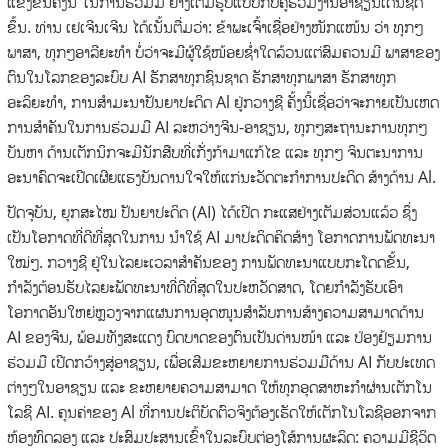
ແຂ່ງຂັນຄັ້ງນີ້ ໃນການຮ່ວມມື ຢ່າງເຕັມຮູບແບບກັບຄູ່ຮ່ວມງານອາຊຽນເດັ່ນຊັດ
ຂຶ້ນ. ທ່ານ ເຢເຈີນເຈີນ ໄດ້ເນັ້ນຕື່ມວ່າ: ຂ້າພະເຈົ້າເຊື່ອຢ່າງໜັກແໜ້ນ ວ່າ ທຸກໆ
ພາສາ, ທຸກໆອາລີຍະທຳ ບໍ່ວ່າຈະມີຜູ້ໃຊ້ໜ້ອຍຊ່ຳໃດລ້ວນແຕ່ສົມຄວນມີ ພາສາຂອງ
ຕົນໃນໂລກຂອງລະບົບ AI ຮັກສາທຸກຊົນຊາດ ຮັກສາທຸກພາສາ ຮັກສາທຸກ
ອະລິຍະທຳ, ການສໍາມະນາປັນຍາປະດິດ Al ຢູ່ກວາງຊີ ຄັ້ງນີ້ເຊື່ອວ່າຈະກາຍເປັນເຫດ
ການສໍາຄັນໃນການຮ່ວມມື AI ລະຫວ່າງຈີນ-ອາຊຽນ, ທຸກໆສະຖານະການທຸກໆ
ບັນຫາ ດ້ານເຕັກນິກຈະມີນັກສືບທີ່ເກັ່ງກ້າມາແກ້ໄຂ ແລະ ທຸກໆ ຈິນຕະນາການ
ອະນາຄົດຈະເປີດເຜີຍແຮງບັນດານໃຈໃຫ້ແກ່ນະວັດຕະກຳການປະດິດ ສ້າງດ້ານ Al.
ປັດຈຸບັນ, ຍຸກສະໄໝ ປັນຍາປະດິດ (AI) ໄດ້ເປີດ ກະແສຢ່າງເຕັມສ່ວນແລ້ວ ຊຶ່ງ
ເປັນໂອກາດທີ່ດີທີ່ສຸດໃນການ ນຳໃຊ້ AI ມາປະດິດຄິດສ້າງ ໂອກາດການພັດທະນາ
ໃໝ່ໆ. ກວາງຊີ ຢູ່ໃນໄລຍະເວລາສຳຄັນຂອງ ການພັດທະນາແບບກະໂດດຂັ້ນ,
ກຳລັງຕ້ອນຮັບໄລຍະພັດທະນາທີ່ດີທີ່ສຸດໃນປະຫວັດສາດ, ໂດຍກຳລັງຮັບເອົາ
ໂອກາດອັນໃຫຍ່ຫຼວງຈາກແຜນການອຸດໜູນສຳລັບການສ້າງຄວາມສາມາດດ້ານ
AI ຂອງຈີນ, ພ້ອມທັງສະແດງ ບົດບາດຂອງຕົນເປັນດ່ານໜ້າ ແລະ ປ່ອງຢ້ຽມການ
ຮ່ວມມື ເປີດກວ້າງສູ່ອາຊຽນ, ເພື່ອເສີມຂະຫຍາຍການຮ່ວມມືດ້ານ AI ກັບປະເທດ
ຕ່າງໆໃນອາຊຽນ ແລະ ຂະຫຍາຍຄວາມສາມາດ ໃຫ້ທຸກອຸດສາຫະກຳຜ່ານເຕັກໂນ
ໂລຊີ AI. ຄຸນຄ່າຂອງ Al ທີ່ການປະຕິບັດຕົວຈິງຕ້ອງເຮັດໃຫ້ເຕັກໂນໂລຊີອອກຈາກ
ຫ້ອງທົດລອງ ແລະ ປະສົມປະສານເຂົ້າໃນລະບົບຕ່ອງໂສ້ການຜະລິດ: ຄວາມມີຊີວິດ