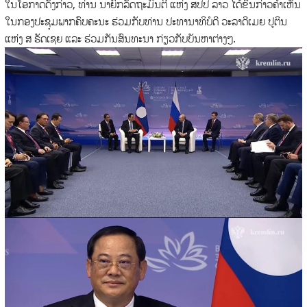
ໃນໂອກາດດັ່ງກ່າວ, ທ່ານ ນາຍົກລັດຖະມົນຕີ ແຫ່ງ ສປປ ລາວ ໄດ້ຂຶ້ນກ່າວຄຳເຫັນ
ໃນກອງປະຊຸມພາກຄົບຄະນະ ຮ່ວມກັບທ່ານ ປະທານາທິບໍດີ ວະລາດີເມຍ ປູຕິນ
ແຫ່ງ ສ ຣັດເຊຍ ແລະ ຮ່ວມກັນສົນທະນາ ກ່ຽວກັບບັນຫາຕ່າງໆ.