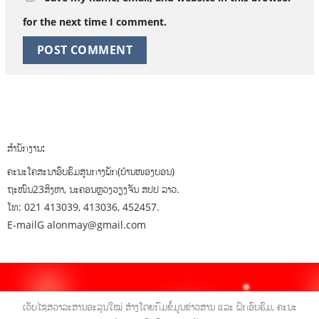
for the next time I comment.
ສຳນັກງານ:
ຄະນະໂຄສະນາອົບຮົມສູນກາງພັກ(ບ້ານໜອງບອນ)
ຖະໜົນ23ສິງຫາ, ນະຄອນຫຼວງວຽງຈັນ ສປປ ລາວ.
ໂທ: 021 413039, 413036, 452457.
E-mailG alonmay@gmail.com
ເວັບໄຊສວາລະສານອະລຸນໃໝ່ ສ້າງໂດຍກົມຂໍ້ມູນຂ່າວສານ ແລະ ຝຶກອົບຮົມ, ຄະນະ