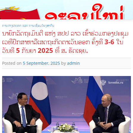
Skip
to
content
ການຕ່າງປະເທດ ແລະ ການເຊື່ອມໂຍງສາກົນ
ນາຍົກລັດຖະມົນຕີ ແຫ່ງ ສປປ ລາວ ເຂົ້າຮ່ວມກອງປະຊຸມ
ເວທີປຶກສາຫາລືເສດຖະກິດຕາເວັນອອກ ຄັ້ງທີ 3-6 ໃນ
ວັນທີ 5 ກັນຍາ 2025 ທີ່ ສ. ຣັດເຊຍ.
Posted on
5 September, 2025
by
admin