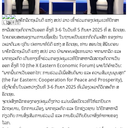
ນາຍົກລັດຖະມົນຕີ ແຫ່ງ ສປປ ລາວ ເຂົ້າຮ່ວມກອງປະຊຸມເວທີປຶກສາ
ຫາລືເສດຖະກິດຕາເວັນອອກ ຄັ້ງທີ 3-6 ໃນວັນທີ 5 ກັນຍາ 2025 ທີ່ ສ. ຣັດເຊຍ.
ໂດຍຕອບສະໜອງຕາມການເຊື້ອເຊີນ ໃນຖານະເປັນແຂກກິດຕິມະສັກ ຂອງທ່ານ
ວະລາດີເມຍ ປູຕິນ ປະທານາທິບໍດີ ແຫ່ງ ສ ຣັດເຊຍ, ທ່ານ ສອນໄຊ ສີພັນດອນ
ນາຍົກລັດຖະມົນຕີ ແຫ່ງ ສປປ ລາວ ນຳພາຄະນະຜູ້ແທນລາວ ຈາກພາກລັດ ແລະ
ພາກທຸລະກິດ ເດີນທາງເຂົ້າຮ່ວມກອງປະຊຸມເວທີປຶກສາຫາລືເສດຖະກິດຕາເວັນ
ອອກ ຄັ້ງທີ 10 (the X Eastern Economic Forum) ພາຍໃຕ້ຄຳຂວັນ:
“ພາກພື້ນຕາເວັນອອກໄກ: ການຮ່ວມມືເພື່ອສັນຕິພາບ ແລະ ຄວາມສົມບູນພູນສຸກ”
(the Far Eastern: Cooperation for Peace and Prosperity),
ເຊິ່ງຈັດຂຶ້ນໃນລະຫວ່າງວັນທີ 3-6 ກັນຍາ 2025 ທີ່ເມືອງວະລາດີວັດສະຕົກ ສ
ຣັດເຊຍ.
ຈຸດປະສົງຫລັກຂອງກອງປະຊຸມດັ່ງກ່າວ ແມ່ນເພື່ອເປີດເວທີໃຫ້ແກ່ບັນດາ
ລັດຖະບານ, ນັກການເມືອງ, ພາກທຸລະກິດ ແລະ ນັກຊ່ຽວຊານ ໄດ້ປຶກສາຫາລື
ກ່ຽວກັບ ການສົ່ງເສີມການຮ່ວມມື ແລະ ການຮັບມືກັບບັນດາສິ່ງທ້າທາຍຂອງ
ໂລກ.