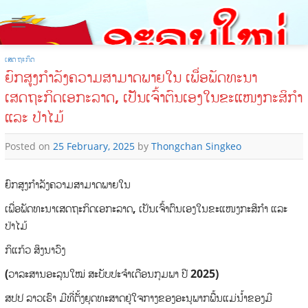
Skip
to
content
ເສດຖະກິດ
ຍົກສູງກໍາລັງຄວາມສາມາດພາຍໃນ ເພື່ອພັດທະນາ
ເສດຖະກິດເອກະລາດ, ເປັນເຈົ້າຕົນເອງໃນຂະແໜງກະສິກໍາ
ແລະ ປ່າໄມ້
Posted on
25 February, 2025
by
Thongchan Singkeo
ຍົກສູງກໍາລັງຄວາມສາມາດພາຍໃນ
ເພື່ອພັດທະນາເສດຖະກິດເອກະລາດ
,
ເປັນເຈົ້າຕົນເອງໃນຂະແໜງກະສິກໍາ
ແລະ
ປ່າໄມ້
ກິແກ້ວ
ສິງນາວົງ
(
ວາລະສານອະລຸນໃໝ່ ສະບັບປະຈຳເດືອນກຸມພາ ປີ
2025)
ສປປ ລາວເຮົາ ມີທີ່ຕັ້ງຍຸດທະສາດຢູ່ໃຈກາງຂອງອະນຸພາກພື້ນແມ່ນໍ້າຂອງມີ