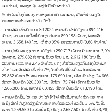
ແລະ ປ່າໄມ້, ແຜນງານຄຸ້ມຄອງປົກປັກຮັກສາປ່າໄມ້.
ຜົນສໍາເລັດເບື້ອງຕົ້ນຂອງການສ້າງເສດຖະກິດເອກະລາດ, ເປັນເຈົ້າຕົນເອງໃນ
ຂະແໜງກະສິກໍາ ແລະ ປ່າໄມ້ ມີດັ່ງນີ້:
– ການຜະລິດເຂົ້າເປືອກ ປະຈໍາປີ 2024 ສາມາດປັກດໍາໄດ້ທັງໝົດ 894.416
ເຮັກຕາ, ຄາດຄະ ເນເນື້ອທີ່ເກັບກ່ຽວປະມານ 890.198 ເຮັກຕາ, ຜົນຜະລິດ
ປະມານ 3.658.140 ໂຕນ, ເທົ່າກັບ 95% ຂອງແຜນການປີ (3,86 ລ້ານໂຕນ).
– ການປູກພືດສະບຽງອາຫານໄດ້ທັງໝົດ 290.717 ເຮັກຕາ ລື່ນແຜນການ 3,9%
(ແຜນການ 279.682 ເຮັກຕາ), ຜົນຜະລິດປະມານ 2.612.180 ໂຕນ ລື່ນ
ແຜນການ (ແຜນການ 2,46 ລ້ານໂຕນ), ທຽບໃສ່ໄລຍະດຽວກັນຂອງປີຜ່ານມາ
ເນື້ອທີ່ ແລະ ຜົນຜະລິດເພີ່ມຂຶ້ນ 7%, ໃນນັ້ນພືດທີ່ພົ້ນເດັ່ນແມ່ນສາລີຫວານ
29.852 ເຮັກຕາ ຜົນຜະລິດປະມານ 173.690 ໂຕນ, ເຜືອກມັນຕ່າງໆ 24.666
ເຮັກຕາ ຜົນຜະລິດ 320.300 ໂຕນ, ພືດຜັກ 175.744 ເຮັກຕາ ຜົນຜະລິດ
1.505.000 ໂຕນ, ໝາກໄມ້ 60.455 ເຮັກຕາ ຜົນຜະລິດ 613.190 ໂຕນ.
– ການຜະລິດຊີ້ນ, ໄຂ່ ແລະ ປາ: ໄດ້ເອົາໃຈໃສ່ສົ່ງເສີມການລ້ຽງສັດ ແລະ ການ
ປະມົງ ເຮັດໃຫ້ຝູງສັດລ້ຽງມີການຂະຫຍາຍຕົວສະເລ່ຍໃນລະດັບ 3,5%, ໃນນັ້ນ
ຄວາຍ 1.259.550 ໂຕ ເພີ່ມຂຶ້ນ 0,7%, ງົວ 2.657.507 ໂຕ ເພີ່ມຂຶ້ນ 3,7%,