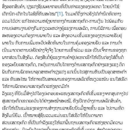
ສົ່ງອອກສິນຄ້າ, ປຸງແຕ່ງຊັບພະຍາກອນທີ່ເປັນທ່າແຮງຂອງປະເທດ ໂດຍນໍາໃຊ້
ເຕັກນິກ-ເຕັກໂນໂລຊີທີ່ທັນສະໄໝ”
[1]
. ໃນມະຕິດັ່ງກ່າວຍັງໄດ້ກໍານົດທິດທາງ
ລວມໄວ້ວ່າ: ແກ້ໄຂຄວາມຫຍຸ້ງຍາກທາງດ້ານເສດຖະກິດ-ການເງິນ ໄປພ້ອມກັບ
ການປະສານງານຢ່າງກົມກຽວລະຫວ່າງຍູ້ແຮງການຜະລິດ, ການບໍລິການ ເພື່ອຕອບ
ສະໜອງຄວາມຕ້ອງການພາຍໃນ ແລະ ສ້າງຄວາມເຂັ້ມແຂງຂອງຖານລາຍຮັບຢູ່
ພາຍໃນ ກັບການເພີ່ມທະວີປະສິດທິພາບໃນການຄຸ້ມຄອງລາຍຮັບ ແລະ ການດໍາ
ເນີນມາດຕະການປະຢັດຢ່າງຈິງຈັງ ໂດຍການເຂົ້າຮ່ວມ ແລະ ເປັນເຈົ້າການຂອງທຸກ
ພາກສ່ວນໃນສັງຄົມ. ຕ້ອງສືບຕໍ່ຍູ້ແຮງການຄ້າຢູ່ປະເທດເຮົາໃຫ້ເປັນຕ່ອງໂສ້ຕົ້ນຕໍ
ຂອງລະບົບເສດຖະກິດ, ກະຕຸ້ນການເຕີບໂຕທາງດ້ານເສດຖະກິດຢ່າງແຂງແຮງ ຕິດ
ພັນກັບການພັດທະນາອຸດສາຫະກໍາປຸງແຕ່ງ ແຕ່ເນັ້ນໄປສູ່ການຫັນເປັນອຸດສາຫະກໍາ
ແລະ ທັນສະໄໝ ໃຫ້ກາຍເປັນສາຍພານຂອງການຜະລິດທີ່ໜຽວແໜ້ນ ແນໃສ່ເຮັດ
ໃຫ້ການພັດທະນາເສດຖະກິດແຫ່ງຊາດມີກໍາ
ລັງແຮງ ທີ່ນັບມື້ສ້າງໄດ້ໂຄງປະກອບຂະແໜງເສດຖະກິດທີ່ເຂັ້ມແຂງຈາກສູນກາງໄປ
ສູ່ເສດຖະກິດເຂດແຄວ້ນໄດ້ຢ່າງສະໝໍ່າສະເໝີ, ທັງເປີດກວ້າງການຜະລິດສິນຄ້າ,
ເຮັດໃຫ້ເປັນແມ່ແຮງຂອງການສ້າງຖານລາຍຮັບນັບມື້ຫຼາຍຂຶ້ນ ແລະ ໄປຕາມທິດ
ສັງຄົມນິຍົມ. ເປົ້າໝາຍສູ້ຊົນລວມແມ່ນແນໃສ່ເຮັດໃຫ້ບັນດາພາກ
ສ່ວນເສດຖະກິດ ທີ່ເປັນກໍາລັງແຮງໃຫ້ແກ່ພື້ນຖານເສດຖະກິດແຫ່ງຊາດມີຄວາມ
ໜັກແໜ້ນ, ມີລະບົບໂຄງລ່າງພື້ນຖານເສດຖະກິດທີ່ເຂັ້ມແຂງ, ສ້າງໂຄງປະກອບ