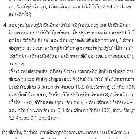
ຮູບ, ໄມ້ເຄິ່ງສໍາເລັດຮູບ, ໄມ້ສໍາເລັດຮູບ ແລະ ໄມ້ເຟີນິເຈີ 22,94 ລ້ານໂດລາ
ສະຫະລັດຕໍ່ປີ).
ແຜນງານຄຸ້ມຄອງປົກປັກຮັກສາປ່າໄມ້: ເລັ່ງໃສ່ຄຸ້ມຄອງ ແລະ ປົກປັກຮັກສາ
ຊັບພະຍາກອນປ່າໄມ້ບໍ່ໃຫ້ຖືກທໍາລາຍ, ຟື້ນຟູບູລະນະ ແລະ ພັດທະນາປ່າໄມ້ ທີ່
ຊຸດໂຊມໃຫ້ອຸດົມສົມບູນ ແລະ ເປັນ ແຫຼ່ງສະສົມສິນເຊື່ອກາກບອນ, ບໍລິການ
ທ່ອງທ່ຽວ ແລະ ສະໜອງວັດຖຸດິບໃຫ້ແກ່ອຸດສາຫະກໍາປຸງແຕ່ງໄມ້ທີ່ມີການນໍາ
ໃຊ້ເຕັກນິກ, ເຕັກໂນໂລຊີ ແລະ ນະວັດຕະກໍາທີ່ທັນສະໄໝ, ປະກອບສ່ວນຢ່າງ
ແຂງແຮງ
ເຂົ້າໃນການສ້າງລາຍຮັບ ກໍຄືການພັດທະນາເສດຖະກິດ-ສັງຄົມແຫ່ງຊາດ ຕາມ
ທິດສີຂຽວ ແລະ ຍືນຍົງ; ສໍາຫຼວດ ແລະ ຈັດສັນທີ່ດິນປ່າໄມ້ ທີ່ໄດ້ຜ່ານການກໍາ
ນົດເຂົ້າໃນທີ່ດິນ 3 ປະເພດ ປ່າ ຈໍານວນ 16,5 ລ້ານເຮັກຕາ ຫຼື ເທົ່າກັບ 70%
ຂອງເນື້ອທີ່ທົ່ວປະເທດ, ໃນນັ້ນ ທີ່ດິນປ່າປ້ອງກັນ ຈໍານວນ 8,2 ລ້ານເຮັກຕາ
ເທົ່າກັບ 35%, ທີ່ດິນປ່າສະຫງວນ ຈໍານວນ 4,7 ລ້ານເຮັກຕາ ເທົ່າກັບ 20%
ແລະ ທີ່ດິນປ່າຜະລິດ ຈໍານວນ 3,1 ລ້ານເຮັກຕາ ເທົ່າກັບ 13%, ທີ່ດິນເພື່ອປູກ
ໄມ້ ຈໍານວນ 0,1 ລ້ານເຮັກຕາ.
ທັງໝົດນັ້ນ, ສິ່ງສໍາຄັນ ການຍົກສູງກໍາລັງຄວາມສາມາດພາຍໃນ ເພື່ອພັດທະນາ