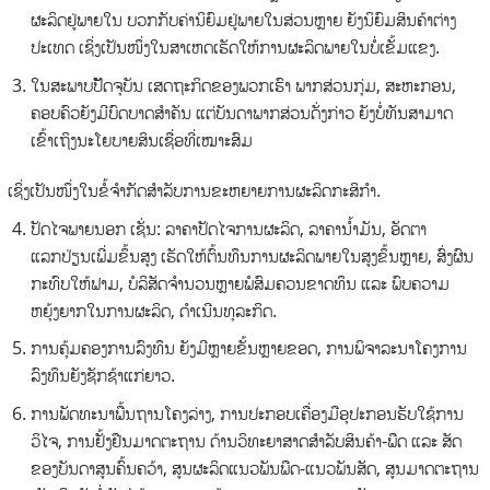
ຜະລິດຢູ່ພາຍໃນ ບວກກັບຄ່ານິຍົມຢູ່ພາຍໃນສ່ວນຫຼາຍ ຍັງນິຍົມສິນຄ້າຕ່າງ
ປະເທດ ເຊິ່ງເປັນໜຶ່ງໃນສາເຫດເຮັດໃຫ້ການຜະລິດພາຍໃນບໍ່ເຂັ້ມແຂງ.
ໃນສະພາບປັັດຈຸບັນ ເສດຖະກິດຂອງພວກເຮົາ ພາກສ່ວນກຸ່ມ, ສະຫະກອນ,
ຄອບຄົວຍັງມີບົດບາດສໍາຄັນ ແຕ່ບັນດາພາກສ່ວນດັ່ງກ່າວ ຍັງບໍ່ທັນສາມາດ
ເຂົ້າເຖິງນະໂຍບາຍສິນເຊື່ອທີ່ເໝາະສົມ
ເຊິ່ງເປັນໜຶ່ງໃນຂໍ້ຈໍາກັດສໍາລັບການຂະຫຍາຍການຜະລິດກະສິກໍາ.
ປັດໄຈພາຍນອກ ເຊັ່ນ: ລາຄາປັດໄຈການຜະລິດ, ລາຄານໍ້າມັນ, ອັດຕາ
ແລກປ່ຽນເພີ່ມຂຶ້ນສູງ ເຮັດໃຫ້ຕົ້ນທຶນການຜະລິດພາຍໃນສູງຂຶ້ນຫຼາຍ, ສົ່ງຜົນ
ກະທົບໃຫ້ຟາມ, ບໍລິສັດຈໍານວນຫຼາຍພໍສົມຄວນຂາດທຶນ ແລະ ພົບຄວາມ
ຫຍຸ້ງຍາກໃນການຜະລິດ, ດໍາເນີນທຸລະກິດ.
ການຄຸ້ມຄອງການລົງທຶນ ຍັງມີຫຼາຍຂັ້ນຫຼາຍຂອດ, ການພິຈາລະນາໂຄງການ
ລົງທຶນຍັງຊັກຊ້າແກ່ຍາວ.
ການພັດທະນາພື້ນຖານໂຄງລ່າງ, ການປະກອບເຄື່ອງມືອຸປະກອນຮັບໃຊ້ການ
ວິໄຈ, ການຢັ້ງຢືນມາດຕະຖານ ດ້ານວິທະຍາສາດສໍາລັບສິນຄ້າ-ພືດ ແລະ ສັດ
ຂອງບັນດາສູນຄົ້ນຄວ້າ, ສູນຜະລິດແນວພັນພືດ-ແນວພັນສັດ, ສູນມາດຕະຖານ