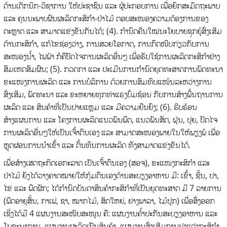
ດ້ານເຕັກນິກ-ວິຊາການ ໃຫ້ປະຊາຊົນ ແລະ ຜູ້ປະກອບການ ເພື່ອຍົກສະມັດຖະພາບ
ແລະ ຄຸນນະພາບຜົນຜະລິດກະສິກໍາ-ປ່າໄມ້ ຕອບສະໜອງຄວາມຕ້ອງການຂອງ
ຕະຫຼາດ ແລະ ສາມາດແຂ່ງຂັນກັນໄດ້; (4). ກໍານົດຄືນໃໝ່ນະໂຍບາຍຊຸກຍູ້ສົ່ງເສີມ
ດ້ານກະສິກໍາ, ແກ້ໄຂຊ່ອງວ່າງ, ການສວຍໂອກາດ, ການກົດໜີບກ່ຽວກັບການ
ສະໜອງນໍ້າ, ໄຟຟ້າ ກໍຄືປັດໄຈການຜະລິດອື່ນໆ ເພື່ອຮັບໃຊ້ການຜະລິດກະສິກໍາຢ່າງ
ສົມເຫດສົມຜົນ; (5). ກວດກາ ແລະ ປະເມີນການກໍານົດຍຸດທະສາດການພັດທະນາ
ຂະແໜງການຜະລິດ ແລະ ການບໍລິການ ດ້ວຍການສົມທົບແໜ້ນລະຫວ່າງການ
ສົ່ງເສີມ, ພັດທະນາ ແລະ ຂະຫຍາຍທຸກທ່າແຮງບົ່ມຊ້ອນ ກັບການສ້າງພື້ນຖານການ
ຜະລິດ ແລະ ສິນຄ້າທີ່ເປັນປາຍແຫຼມ ແລະ ມີຄວາມຍືນຍົງ; (6). ຮີບຮ້ອນ
ສ້າງແຜນການ ແລະ ໂຄງການຜະລິດແນວພັນພືດ, ແນວພັນສັດ, ຝຸ່ນ, ປຸຍ, ປັດໄຈ
ການຜະລິດອື່ນໆໃຫ້ເປັນເຈົ້າຕົນເອງ ແລະ ສາມາດສະໜອງພາຍໃນໃຫ້ພຽງພໍ ເພື່ອ
ຫຼຸດຜ່ອນການນໍາເຂົ້າ ແລະ ຕົ້ນທຶນການຜະລິດ ທັງສາມາດແຂ່ງຂັນໄດ້.
ເພື່ອສ້າງເສດຖະກິດເອກະລາດ ເປັນເຈົ້າຕົນເອງ (ສອຈ), ຂະແໜງກະສິກໍາ ແລະ
ປ່າໄມ້ ຍັງໄດ້ວາງຄາດໝາຍໃຫ້ກຸ້ມຕົນເອງດ້ານສະບຽງອາຫານ ມີ: ເຂົ້າ, ຊີ້ນ, ປາ,
ໄຂ່ ແລະ ພືດຜັກ; ໄດ້ກໍານົດບັນດາສິນຄ້າກະສິກໍາທີ່ເປັນຍຸດທະສາດ ມີ 7 ລາຍການ
(ພືດອາຍຸສັ້ນ, ກາເຟ, ຊາ, ໝາກໄມ້, ສັດໃຫຍ່, ຢາງພາລາ, ໄມ້ປູກ) ເພື່ອສົ່ງອອກ
ເຊິ່ງໄດ້ມີ 4 ແຜນງານສະໜັບສະໜູນ ຄື: ແຜນງານຄໍ້າປະກັນສະບຽງອາຫານ ແລະ
ໂພຊະນາການ, ແຜນງານຜະລິດເປັນສິນຄ້າ, ແຜນງານສົ່ງເສີມການປຸງແຕ່ງກະສິກໍາ