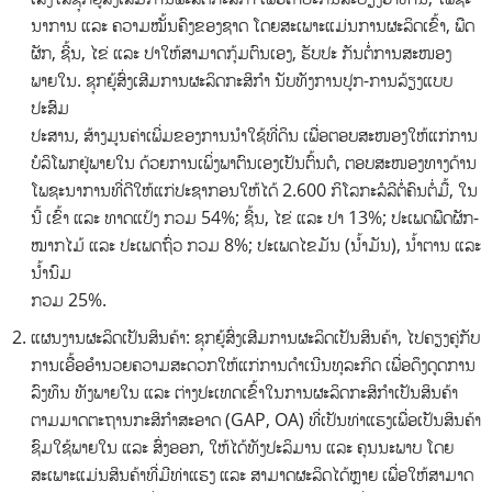
ນາການ ແລະ ຄວາມໝັ້ນຄົງຂອງຊາດ ໂດຍສະເພາະແມ່ນການຜະລິດເຂົ້າ, ພືດ
ຜັກ, ຊີ້ນ, ໄຂ່ ແລະ ປາໃຫ້ສາມາດກຸ້ມຕົນເອງ, ຮັບປະ ກັນຕໍ່ການສະໜອງ
ພາຍໃນ. ຊຸກຍູ້ສົ່ງເສີມການຜະລິດກະສິກໍາ ນັບທັງການປູກ-ການລ້ຽງແບບ
ປະສົມ
ປະສານ, ສ້າງມູນຄ່າເພີ່ມຂອງການນໍາໃຊ້ທີ່ດິນ ເພື່ອຕອບສະໜອງໃຫ້ແກ່ການ
ບໍລິໂພກຢູ່ພາຍໃນ ດ້ວຍການເພິ່ງພາຕົນເອງເປັນຕົ້ນຕໍ, ຕອບສະໜອງທາງດ້ານ
ໂພຊະນາການທີ່ດີໃຫ້ແກ່ປະຊາກອນໃຫ້ໄດ້ 2.600 ກິໂລກະລໍລີຕໍ່ຄົນຕໍ່ມື້, ໃນ
ນີ້ ເຂົ້າ ແລະ ທາດແປ້ງ ກວມ 54%; ຊີ້ນ, ໄຂ່ ແລະ ປາ 13%; ປະເພດພືດຜັກ-
ໝາກໄມ້ ແລະ ປະເພດຖົ່ວ ກວມ 8%; ປະເພດໄຂມັນ (ນໍ້າມັນ), ນໍ້າຕານ ແລະ
ນໍ້ານົມ
ກວມ 25%.
ແຜນງານຜະລິດເປັນສິນຄ້າ: ຊຸກຍູ້ສົ່ງເສີມການຜະລິດເປັນສິນຄ້າ, ໄປຄຽງຄູ່ກັບ
ການເອື້ອອໍານວຍຄວາມສະດວກໃຫ້ແກ່ການດໍາເນີນທຸລະກິດ ເພື່ອດຶງດູດການ
ລົງທຶນ ທັງພາຍໃນ ແລະ ຕ່າງປະເທດເຂົ້າໃນການຜະລິດກະສິກໍາເປັນສິນຄ້າ
ຕາມມາດຕະຖານກະສິກໍາສະອາດ (GAP, OA) ທີ່ເປັນທ່າແຮງເພື່ອເປັນສິນຄ້າ
ຊົມໃຊ້ພາຍໃນ ແລະ ສົ່ງອອກ, ໃຫ້ໄດ້ທັງປະລິມານ ແລະ ຄຸນນະພາບ ໂດຍ
ສະເພາະແມ່ນສິນຄ້າທີ່ມີທ່າແຮງ ແລະ ສາມາດຜະລິດໄດ້ຫຼາຍ ເພື່ອໃຫ້ສາມາດ