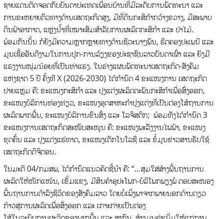
ຊາຍແດນຕິດຈອດກັບບັນດາປະເທດເພື່ອນບ້ານທີ່ມີລະດັບການພັດທະນາ ແລະ
ການຂະຫຍາຍຕົວທາງດ້ານເສດຖະກິດສູງ, ມີທີ່ດິນກະສິກໍາກວ້າງຂວາງ, ມີສະພາບ
ດິນຟ້າອາກາດ, ແຫຼ່ງນໍ້າທີ່ເໝາະສົມສໍາລັບການຜະລິດກະສິກໍາ ແລະ ປ່າໄມ້.
ພ້ອມກັນນັ້ນ ກໍຍັງມີຄວາມຫຼາກຫຼາຍທາງດ້ານຊີວະນາໆພັນ, ຮີດຄອງປະເພນີ ແລະ
ມູນເຊື້ອອັນດີງາມໃນການປູກ-ການລ້ຽງຂອງປະຊາຊົນລາວບັນດາເຜົ່າ ແລະ ຍັງມີ
ແຮງງານໜຸ່ມນ້ອຍທີ່ເປັນທ່າແຮງ. ໃນຮ່າງແຜນພັດທະນາເສດຖະກິດ-ສັງຄົມ
ແຫ່ງຊາດ 5 ປີ ຄັ້ງທີ X (2026-2030) ໄດ້ກໍານົດ 4 ຂະແໜງການ ເສດຖະກິດ
ປາຍແຫຼມ ຄື: ຂະແໜງກະສິກໍາ ແລະ ປຸງແຕ່ງຜະລິດຕະພັນກະສິກໍາເພື່ອສົ່ງອອກ,
ຂະແໜງບໍລິການທ່ອງທ່ຽວ, ຂະແໜງອຸດສາຫະກໍາປຸງແຕ່ງທີ່ເປັນຕ່ອງໂສ້ຖານການ
ຜະລິດພາກພື້ນ, ຂະແໜງບໍລິການຂົນສົ່ງ ແລະ ໂລຈິສຕິກ; ພ້ອມທັງໄດ້ກໍານົດ 3
ຂະແໜງການເສດຖະກິດສະໜັບສະໜູນ ຄື: ຂະແໜງພະລັງງານໄຟຟ້າ, ຂະແໜງ
ຂຸດຄົ້ນ ແລະ ປຸງແຕ່ງແຮ່ທາດ, ຂະແໜງເຕັກໂນໂລຊີ ແລະ ຂໍ້ມູນຂ່າວສານຮັບໃຊ້
ເສດຖະກິດດິຈິຕອນ.
ໃນມະຕິ 04/ກມສພ, ໄດ້ກໍານົດແນວຄິດຊີ້ນໍາ ຄື: “…ສຸມໃສ່ສ້າງພື້ນຖານການ
ຜະລິດໃຫ້ໜັກແໜ້ນ, ເຂັ້ມແຂງ, ມີສິນຄ້າອຸປະໂພກ-ບໍລິໂພກພຽງພໍ ຕອບສະໜອງ
ພື້ນຖານການດໍາລົງຊີວິດຂອງສັງຄົມລາວ ໂດຍບໍ່ເພິ່ງພາຈາກພາຍນອກດ້ານດຽວ
ກ້າວສູ່ການຜະລິດເພື່ອສົ່ງອອກ ແລະ ເກາະກ່າຍເປັນຕ່ອງ
ໂສ້ໃນລະບົບການຜະລິດຂອງພາກພື້ນ ແລະ ສາກົນ, ສ້າງມູນຄ່າເພີ່ມໃຫ້ແກ່ການ