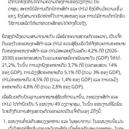
ເຕັກນິກຍັງບໍ່ທັນໄດ້ຕາມຄວາມຕ້ອງການຂອງວຽກງານ; ບັນ
ດາສູນ, ສະຖານີບໍລິການເຕັກນິກກະສິກໍາ ແລະ ປ່າໄມ້ ຍັງບໍ່ທັນມີຄວາມເຂັ້ມ
ແຂງ, ຍັງບໍ່ສາມາດເຮັດໜ້າທີ່ໃນການສະໜອງ ແລະ ການບໍລິການເຕັກນິກຮັບ
ໃຊ້ການຜະລິດໃຫ້ແກ່ຊາວກະສິກອນໄດ້ຢ່າງທົ່ວເຖິງ.
ຍົກສູງກໍາລັງຄວາມສາມາດພາຍໃນ ເພື່ອພັດທະນາເສດຖະກິດເອະລາດ, ເປັນເຈົ້າ
ຕົນເອງໃນຂະແໜງກະສິກໍາ ແລະ ປ່າໄມ້ ຄວນສູ້ຊົນເຮັດໃຫ້ຈັງຫວະການຂະຫຍາຍ
ຕົວຂອງຂະແໜງກະສິກໍາ ແລະ ປ່າໄມ້ສະເລ່ຍຢູ່ໃນລະດັບ 4,2% ຕໍ່ປີ (2026-
2030) ແລະປະກອບສ່ວນໃນລວມຍອດຜະລິດຕະພັນພາຍໃນ (GDP) ໃຫ້ໄດ້
21,2%, ໃນນັ້ນ ການປູກຝັງຂະຫຍາຍຕົວ 3,7% ຕໍ່ປີ (ປະກອບສ່ວນ 14%
ຂອງ GDP), ການລ້ຽງສັດຂະຫຍາຍຕົວ 5,1% ຕໍ່ປີ (ກວມ 3% ຂອງ GDP),
ປ່າໄມ້ຂະຫຍາຍຕົວ 4,5% ຕໍ່ປີ (ກວມ 1,4% ຂອງ GDP) ແລະ ການປະມົງ
ຂະຫຍາຍຕົວ 4,8% ຕໍ່ປີ (ກວມ 2,8% ຂອງ GDP).
ເພື່ອຮັບປະກັນບັນລຸຕາມຄາດໝາຍສູ້ຊົນທີ່ກ່າວມານັ້ນ, ກະຊວງກະສິກໍາ ແລະ
ປ່າໄມ້ ໄດ້ກໍານົດເປັນ 5 ແຜນງານ 49 ວຽກຈຸດສຸມ, ໃນນັ້ນ ແຜນງານທີ່ພົວພັນ
ໂດຍກົງກັບການສ້າງເສດຖະກິດເອກະລາດເປັນເຈົ້າຕົນເອງ ມີດັ່ງນີ້:
ແຜນງານຄໍ້າປະກັນສະບຽງອາຫານ ແລະ ໂພຊະນາການ: ໃນແຜນງານນີ້ແມ່ນ
ເລັ່ງໃສ່ຊຸກຍູ້ສົ່ງເສີມການຜະລິດກະສິກໍາ ເພື່ອຄໍ້າປະກັນສະບຽງອາຫານ, ໂພຊະ