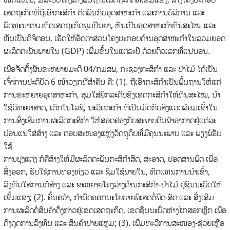
ເສດຖະກິດທີ່ຖືເອົາກະສິກໍາ ຕິດພັນກັບອຸດສາຫະກໍາ ແລະການບໍລິການ ແລະ
ພັດທະນາຕາມທິດເສດຖະກິດພູມປັນຍາ, ຫັນເປັນອຸດສາຫະກໍາທັນສະໄໝ ແລະ
ຫັນເປັນດິຈິຕອນ, ເຮັດໃຫ້ອັດຕາສ່ວນໂຄງປະກອບດ້ານອຸດສາຫະກໍາໃນລວມຍອດ
ຜະລິດຕະພັນພາຍໃນ (GDP) ເພີ່ມຂຶ້ນໃນແຕ່ລະປີ ດ້ວຍຕົວເລກທີ່ແນ່ນອນ.
ເພື່ອຈັດຕັ້ງຜັນຂະຫຍາຍມະຕິ 04/ກມສພ, ກະຊວງກະສິກໍາ ແລະ ປ່າໄມ້ ໄດ້ເປັນ
ເຈົ້າການປະຕິບັດ 6 ໜ້າວຽກທີ່ສໍາຄັນ ຄື: (1). ຖືເອົາກະສິກໍາເປັນພື້ນຖານໃຫ້ແກ່
ການຂະຫຍາຍອຸດສາຫະກໍາ, ສຸມໃສ່ຍົກລະດັບຂົງເຂດກະສິກໍາໃຫ້ທັນສະໄໝ, ນໍາ
ໃຊ້ວິທະຍາສາດ, ເຕັກໂນໂລຊີ, ນະວັດຕະກໍາ ທີ່ເປັນມິດກັບສິ່ງແວດລ້ອມເຂົ້າໃນ
ການສົ່ງເສີມການຜະລິດກະສິກໍາ ໃຫ້ສອດຄ່ອງກັບສະພາບດິນຟ້າອາກາດຢູ່ແຕ່ລະ
ບ່ອນແນໃສ່ສ້າງ ແລະ ຕອບສະໜອງແຫຼ່ງວັດຖຸດິບທີ່ມີຄຸນນະພາບ ແລະ ພຽງພໍຮັບ
ໃຊ້
ການປຸງແຕ່ງ ກໍຄືສ້າງໃຫ້ມີຜະລິດຕະພັນກະສິກໍາສົດ, ສະອາດ, ປອດສານພິດ ເພື່ອ
ສົ່ງອອກ, ຮັບໃຊ້ການທ່ອງທ່ຽວ ແລະ ຊົມໃຊ້ພາຍໃນ, ທົດແທນການນໍາເຂົ້າ,
ລົງທຶນໃສ່ການກໍ່ສ້າງ ແລະ ຂະຫຍາຍໂຄງລ່າງດ້ານກະສິກໍາ-ປ່າໄມ້ ຢູ່ຊົນນະບົດໃຫ້
ເຂັ້ມແຂງ; (2). ຄົ້ນຄວ້າ, ກໍານົດອອກນະໂຍບາຍພິເສດຕໍ່ພືດ-ສັດ ແລະ ສົ່ງເສີມ
ການຜະລິດຕໍ່ສິນຄ້າດັ່ງກ່າວຢູ່ເຂດເສດຖະກິດ, ເຂດຊົນນະບົດຫ່າງໄກສອກຫຼີກ ເພື່ອ
ດຶງດູດການລົງທຶນ ແລະ ສິນຄ້າປາຍແຫຼມ; (3). ເພີ່ມທະວີການສະໜອງ-ຊ່ວຍເຫຼືອ