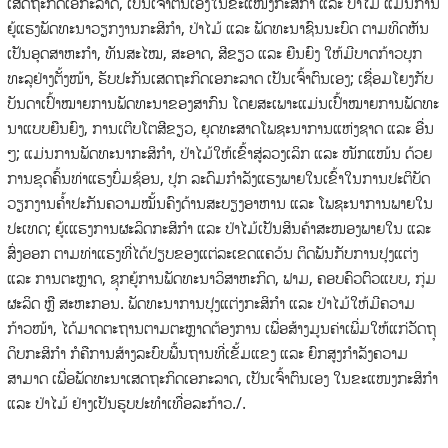
ເສດຖະກິດເອກະລາດ, ເປັນເຈົ້າຕົນເອງໃນຂະແໜງກະສິກໍາ ແລະ ປ່າໄມ້ ແມ່ນການ
ຍູ້ແຮງພັດທະນາວຽກງານກະສິກໍາ, ປ່າໄມ້ ແລະ ພັດທະນາຊົນນະບົດ ຕາມທິດຫັນ
ເປັນອຸດສາຫະກໍາ, ທັນສະໄໝ, ສະອາດ, ສີຂຽວ ແລະ ຍືນຍົງ ໃຫ້ມີບາດກ້າວບຸກ
ທະລຸຢ່າງຕັ້ງໜ້າ, ຮັບປະກັນເສດຖະກິດເອກະລາດ ເປັນເຈົ້າຕົນເອງ; ເຊື່ອມໂຍງກັບ
ບັນດາເປົ້າໝາຍການພັດທະນາຂອງສາກົນ ໂດຍສະເພາະແມ່ນເປົ້າໝາຍການພັດທະ
ນາແບບຍືນຍົງ, ການເຕີບໂຕສີຂຽວ, ຍຸດທະສາດໂພຊະນາການແຫ່ງຊາດ ແລະ ອື່ນ
ໆ; ແມ່ນການພັດທະນາກະສິກໍາ, ປ່າໄມ້ໃຫ້ເຂົ້າສູ່ລວງເລິກ ແລະ ໜັກແໜ້ນ ດ້ວຍ
ການຂຸດຄົ້ນທ່າແຮງບົ່ມຊ້ອນ, ປຸກ ລະດົມກໍາລັງແຮງພາຍໃນເຂົ້າໃນການປະຕິບັດ
ວຽກງານຄໍ້າປະກັນຄວາມໝັ້ນຄົງດ້ານສະບຽງອາຫານ ແລະ ໂພຊະນາການພາຍໃນ
ປະເທດ; ຍູ້ເແຮງການຜະລິດກະສິກໍາ ແລະ ປ່າໄມ້ເປັນສິນຄ້າສະໜອງພາຍໃນ ແລະ
ສົ່ງອອກ ຕາມທ່າແຮງທີ່ໄດ້ປຽບຂອງແຕ່ລະເຂດແຄວ້ນ ຕິດພັນກັບການປຸງແຕ່ງ
ແລະ ການຕະຫຼາດ, ຊຸກຍູ້ການພັດທະນາວິສາຫະກິດ, ຟາມ, ຄອບຄົວຕົວແບບ, ກຸ່ມ
ຜະລິດ ຫຼື ສະຫະກອນ. ພັດທະນາການປຸງແຕ່ງກະສິກໍາ ແລະ ປ່າໄມ້ໃຫ້ມີຄວາມ
ກ້າວໜ້າ, ໄດ້ມາດຕະຖານຕາມຕະຫຼາດຕ້ອງການ ເພື່ອສ້າງມູນຄ່າເພີ່ມໃຫ້ແກ່ວັດຖຸ
ດິບກະສິກໍາ ກໍຄືການສ້າງລະບົບພື້ນຖານທີ່ເຂັ້ມແຂງ ແລະ ຍົກສູງກໍາລັງຄວາມ
ສາມາດ ເພື່ອພັດທະນາເສດຖະກິດເອກະລາດ, ເປັນເຈົ້າຕົນເອງ ໃນຂະແໜງກະສິກໍາ
ແລະ ປ່າໄມ້ ຢ່າງເປັນຮູບປະທໍາເທື່ອລະກ້າວ./.