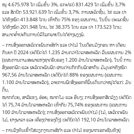
ໝູ 4.675.978 ໂຕ ເພີ່ມຂຶ້ນ 3%, ແກະ/ແບ້ 831.429 ໂຕ ເພີ່ມຂຶ້ນ 3,7%
ແລະ ສັດປີກ 53.921.639 ໂຕ ເພີ່ມຂຶ້ນ 3,7%. ການຜະລິດຊີ້ນ, ໄຂ່ ແລະ ປາ
ໄດ້ທັງໝົດ 413.848 ໂຕນ ເທົ່າກັບ 75% ຂອງ ແຜນການ, ໃນນັ້ນ ປະເພດຊີ້ນ
ໄດ້ທັງໝົດ 201.948 ໂຕນ, ໄຂ່ 38.375 ໂຕນ ແລະ ປາ 173.523 ໂຕນ;
ສາມາດຄໍ້າປະກັນການບໍລິໂພກພາຍໃນໄດ້ຢ່າງພຽງພໍ.
– ການສົ່ງອອກຜະລິດຕະພັນກະສິກໍາ ແລະ ປ່າໄມ້ ໃນເດືອນມັງກອນ ຫາ ເດືອນ
ກັນຍາ ປີ 2024 ປະຕິບັດໄດ້ 1.235 ລ້ານກວ່າໂດລາສະຫະລັດ ລື່ນແຜນການ 2%
(ແຜນການຕາມສະພາແຫ່ງຊາດຮັບຮອງ 1.200 ລ້ານໂດລາສະຫະລັດ), ໃນນີ້ ການ
ສົ່ງອອກພືດ ແລະ ຜະລິດຕະພັນພືດ ຜ່ານດ່ານກັກກັນພືດສາກົນ ມີມູນຄ່າທັງໝົດ
967,56 ລ້ານໂດລາສະຫະລັດ ປະຕິບັດໄດ້ 88% ຂອງແຜນການ (ແຜນການ
1.100 ລ້ານໂດລາສະຫະລັດ), ລາຍການພືດສົ່ງອອກທີ່ພົ້ນເດັ່ນກວ່າໝູ່ໄດ້ແກ່: ມັນ
ຕົ້ນ,
ໝາກກ້ວຍ, ສາລີແຂງ, ອ້ອຍ, ໝາກໂມ ແລະ ອື່ນໆ; ການສົ່ງອອກສັດລ້ຽງ ປະຕິບັດ
ໄດ້ 75,74 ລ້ານໂດລາສະຫະລັດ ເທົ່າກັບ 75,74% ຂອງແຜນການ (ແຜນການ
100 ລ້ານໂດລາສະຫະລັດ); ການສົ່ງອອກຜະລິດຕະພັນປ່າໄມ້ (ໄມ້, ຜະລິດຕະພັນ
ໄມ້, ຢາງພາລາ ແລະ ເຄື່ອງປ່າຂອງດົງ) ປະຕິບັດໄດ້ 192,10 ລ້ານໂດລາສະຫະລັດ.
– ການລົງທຶນເຂົ້າໃສ່ວຽກງານກະສິກໍາ ແລະ ປ່າໄມ້ ຂອງພາກເອກະຊົນທັງຢູ່