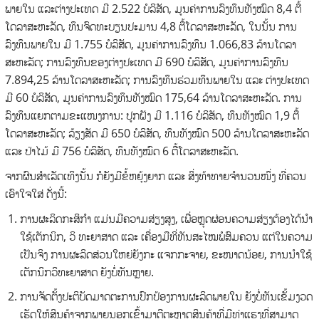
ພາຍໃນ ແລະຕ່າງປະເທດ ມີ 2.522 ບໍລິສັດ, ມູນຄ່າການລົງທຶນທັງໝົດ 8,4 ຕື້
ໂດລາສະຫະລັດ, ທຶນຈົດທະບຽນປະມານ 4,8 ຕື້ໂດລາສະຫະລັດ, ໃນນັ້ນ ການ
ລົງທຶນພາຍໃນ ມີ 1.755 ບໍລິສັດ, ມູນຄ່າການລົງທຶນ 1.066,83 ລ້ານໂດລາ
ສະຫະລັດ; ການລົງທຶນຂອງຕ່າງປະເທດ ມີ 690 ບໍລິສັດ, ມູນຄ່າການລົງທຶນ
7.894,25 ລ້ານໂດລາສະຫະລັດ; ການລົງທຶນຮ່ວມທຶນພາຍໃນ ແລະ ຕ່າງປະເທດ
ມີ 60 ບໍລິສັດ, ມູນຄ່າການລົງທຶນທັງໝົດ 175,64 ລ້ານໂດລາສະຫະລັດ. ການ
ລົງທຶນແຍກຕາມຂະແໜງການ: ປູກຝັງ ມີ 1.116 ບໍລິສັດ, ທຶນທັງໝົດ 1,9 ຕື້
ໂດລາສະຫະລັດ; ລ້ຽງສັດ ມີ 650 ບໍລິສັດ, ທຶນທັງໝົດ 500 ລ້ານໂດລາສະຫະລັດ
ແລະ ປ່າໄມ້ ມີ 756 ບໍລິສັດ, ທຶນທັງໝົດ 6 ຕື້ໂດລາສະຫະລັດ.
ຈາກຜົນສໍາເລັດເທິງນັ້ນ ກໍຍັງມີຂໍ້ຫຍຸ້ງຍາກ ແລະ ສິ່ງທ້າທາຍຈໍານວນໜຶ່ງ ທີ່ຄວນ
ເອົາໃຈໃສ່ ດັ່ງນີ້:
ການຜະລິດກະສິກໍາ ແມ່ນມີຄວາມສ່ຽງສູງ, ເພື່ອຫຼຸດຜ່ອນຄວາມສ່ຽງຕ້ອງໄດ້ນໍາ
ໃຊ້ເຕັກນິກ, ວິ ທະຍາສາດ ແລະ ເຄື່ອງມືທີ່ທັນສະໄໝພໍສົມຄວນ ແຕ່ໃນຄວາມ
ເປັນຈິງ ການຜະລິດສ່ວນໃຫຍ່ຍັງກະ ແຈກກະຈາຍ, ຂະໜາດນ້ອຍ, ການນໍາໃຊ້
ເຕັກນິກວິທະຍາສາດ ຍັງບໍ່ທັນຫຼາຍ.
ການຈັດຕັ້ງປະຕິບັດມາດຕະການປົກປ້ອງການຜະລິດພາຍໃນ ຍັງບໍ່ທັນເຂັ້ມງວດ
ເຮັດໃຫ້ສິນຄ້າຈາກພາຍນອກເຂົ້າມາຕີຕະຫຼາດສິນຄ້າທີ່ມີທ່າແຮງທີ່ສາມາດ