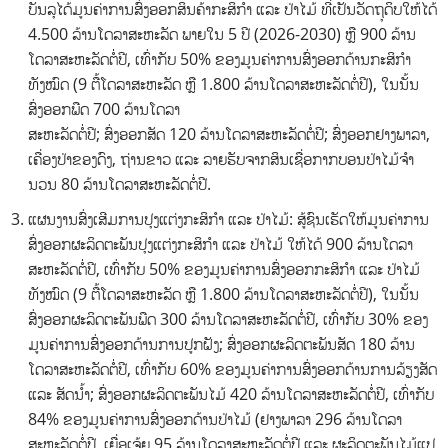
ບັນລຸໄດ້ມູນຄ່າການສົ່ງອອກສິນຄ້າກະສິກໍາ ແລະ ປ່າໄມ້ ທີ່ເປັນວັດຖຸດິບໃຫ້ໄດ້
4.500 ລ້ານໂດລາສະຫະລັດ ພາຍໃນ 5 ປີ (2026-2030) ຫຼື 900 ລ້ານ
ໂດລາສະຫະລັດຕໍ່ປີ, ເທົ່າກັບ 50% ຂອງມູນຄ່າການສົ່ງອອກດ້ານກະສິກໍາ
ທັງໝົດ (9 ຕື້ໂດລາສະຫະລັດ ຫຼື 1.800 ລ້ານໂດລາສະຫະລັດຕໍ່ປີ), ໃນນັ້ນ
ສົ່ງອອກພືດ 700 ລ້ານໂດລາ
ສະຫະລັດຕໍ່ປີ; ສົ່ງອອກສັດ 120 ລ້ານໂດລາສະຫະລັດຕໍ່ປີ; ສົ່ງອອກຢາງພາລາ,
ເຄື່ອງປ່າຂອງດົງ, ຖ່ານຂາວ ແລະ ລາຍຮັບຈາກສິນເຊື່ອກາກບອນປ່າໄມ້ຈໍາ
ນວນ 80 ລ້ານໂດລາສະຫະລັດຕໍ່ປີ.
ແຜນງານສົ່ງເສີມການປຸງແຕ່ງກະສິກໍາ ແລະ ປ່າໄມ້: ສູ້ຊົນເຮັດໃຫ້ມູນຄ່າການ
ສົ່ງອອກຜະລິດຕະພັນປຸງແຕ່ງກະສິກໍາ ແລະ ປ່າໄມ້ ໃຫ້ໄດ້ 900 ລ້ານໂດລາ
ສະຫະລັດຕໍ່ປີ, ເທົ່າກັບ 50% ຂອງມູນຄ່າການສົ່ງອອກກະສິກໍາ ແລະ ປ່າໄມ້
ທັງໝົດ (9 ຕື້ໂດລາສະຫະລັດ ຫຼື 1.800 ລ້ານໂດລາສະຫະລັດຕໍ່ປີ), ໃນນັ້ນ
ສົ່ງອອກຜະລິດຕະພັນພືດ 300 ລ້ານໂດລາສະຫະລັດຕໍ່ປີ, ເທົ່າກັບ 30% ຂອງ
ມູນຄ່າການສົ່ງອອກດ້ານການປູກຝັງ; ສົ່ງອອກຜະລິດຕະພັນສັດ 180 ລ້ານ
ໂດລາສະຫະລັດຕໍ່ປີ, ເທົ່າກັບ 60% ຂອງມູນຄ່າການສົ່ງອອກດ້ານການລ້ຽງສັດ
ແລະ ສັດນໍ້າ; ສົ່ງອອກຜະລິດຕະພັນໄມ້ 420 ລ້ານໂດລາສະຫະລັດຕໍ່ປີ, ເທົ່າກັບ
84% ຂອງມູນຄ່າການສົ່ງອອກດ້ານປ່າໄມ້ (ຢາງພາລາ 296 ລ້ານໂດລາ
ສະຫະລັດຕໍ່ປີ, ເຍື່ອເຈ້ຍ 95 ລ້ານໂດລາສະຫະລັດຕໍ່ປີ ແລະ ຜະລິດຕະພັນໄມ້ແປ